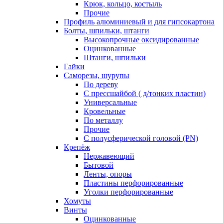
Крюк, кольцо, костыль
Прочие
Профиль алюминиевый и для гипсокартона
Болты, шпильки, штанги
Высокопрочные оксидированные
Оцинкованные
Штанги, шпильки
Гайки
Саморезы, шурупы
По дереву
С прессшайбой ( д/тонких пластин)
Универсальные
Кровельные
По металлу
Прочие
С полусферической головой (PN)
Крепёж
Нержавеющий
Бытовой
Ленты, опоры
Пластины перфорированные
Уголки перфорированные
Хомуты
Винты
Оцинкованные