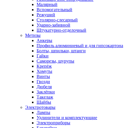
Малярный
Вспомогательный
Режущий
Столярно-слесарный
Ударно-забивной
Штукатурно-отделочный
Метизы
Анкеры
Профиль алюминиевый и для гипсокартона
Болты, шпильки, штанги
Гайки
Саморезы, шурупы
Крепёж
Хомуты
Винты
Гвозди
Дюбеля
Заклёпки
Такелаж
Шайбы
Электротовары
Лампы
Удлинители и комплектующие
Электроприборы
Батарейки