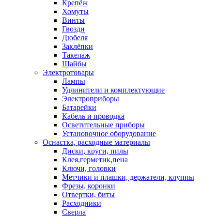
Крепёж
Хомуты
Винты
Гвозди
Дюбеля
Заклёпки
Такелаж
Шайбы
Электротовары
Лампы
Удлинители и комплектующие
Электроприборы
Батарейки
Кабель и проводка
Осветительные приборы
Установочное оборудование
Оснастка, расходные материалы
Диски, круги, пилы
Клея,герметик,пена
Ключи, головки
Метчики и плашки, держатели, клуппы
Фрезы, коронки
Отвертки, биты
Расходники
Сверла