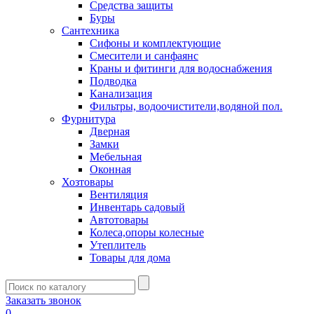
Средства защиты
Буры
Сантехника
Сифоны и комплектующие
Смесители и санфаянс
Краны и фитинги для водоснабжения
Подводка
Канализация
Фильтры, водоочистители,водяной пол.
Фурнитура
Дверная
Замки
Мебельная
Оконная
Хозтовары
Вентиляция
Инвентарь садовый
Автотовары
Колеса,опоры колесные
Утеплитель
Товары для дома
Заказать звонок
0