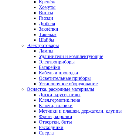
Крепёж
Хомуты
Винты
Гвозди
Дюбеля
Заклёпки
Такелаж
Шайбы
Электротовары
Лампы
Удлинители и комплектующие
Электроприборы
Батарейки
Кабель и проводка
Осветительные приборы
Установочное оборудование
Оснастка, расходные материалы
Диски, круги, пилы
Клея,герметик,пена
Ключи, головки
Метчики и плашки, держатели, клуппы
Фрезы, коронки
Отвертки, биты
Расходники
Сверла