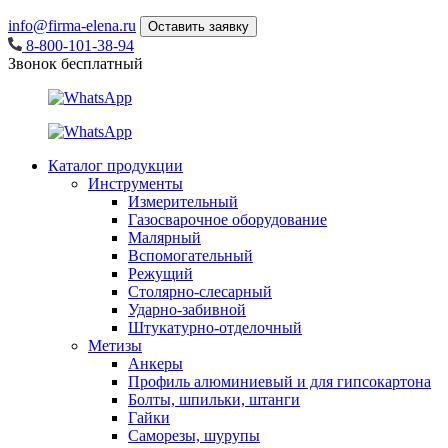
info@firma-elena.ru
Оставить заявку
8-800-101-38-94
Звонок бесплатный
Каталог продукции
Инструменты
Измерительный
Газосварочное оборудование
Малярный
Вспомогательный
Режущий
Столярно-слесарный
Ударно-забивной
Штукатурно-отделочный
Метизы
Анкеры
Профиль алюминиевый и для гипсокартона
Болты, шпильки, штанги
Гайки
Саморезы, шурупы