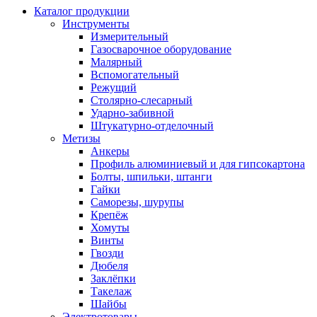
Каталог продукции
Инструменты
Измерительный
Газосварочное оборудование
Малярный
Вспомогательный
Режущий
Столярно-слесарный
Ударно-забивной
Штукатурно-отделочный
Метизы
Анкеры
Профиль алюминиевый и для гипсокартона
Болты, шпильки, штанги
Гайки
Саморезы, шурупы
Крепёж
Хомуты
Винты
Гвозди
Дюбеля
Заклёпки
Такелаж
Шайбы
Электротовары