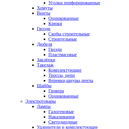
Уголки перфорированные
Хомуты
Винты
Оцинкованные
Крюки
Гвозди
Скобы строительные
Строительные
Дюбеля
Гвозди
Пластмасовые
Заклёпки
Такелаж
Комплектующие
Троссы, цепи
Веревки,шнуры,ленты
Шайбы
Гровера
Оцинкованные
Электротовары
Лампы
Галогеновые
Накаливания
Светодиодные
Удлинители и комплектующие