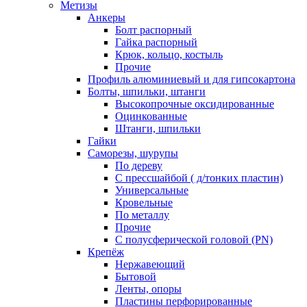
Метизы
Анкеры
Болт распорный
Гайка распорный
Крюк, кольцо, костыль
Прочие
Профиль алюминиевый и для гипсокартона
Болты, шпильки, штанги
Высокопрочные оксидированные
Оцинкованные
Штанги, шпильки
Гайки
Саморезы, шурупы
По дереву
С прессшайбой ( д/тонких пластин)
Универсальные
Кровельные
По металлу
Прочие
С полусферической головой (PN)
Крепёж
Нержавеющий
Бытовой
Ленты, опоры
Пластины перфорированные