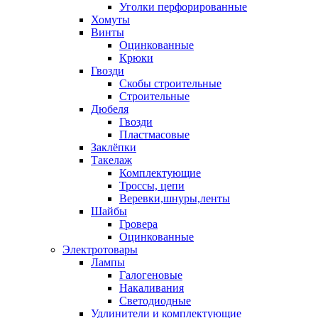
Уголки перфорированные
Хомуты
Винты
Оцинкованные
Крюки
Гвозди
Скобы строительные
Строительные
Дюбеля
Гвозди
Пластмасовые
Заклёпки
Такелаж
Комплектующие
Троссы, цепи
Веревки,шнуры,ленты
Шайбы
Гровера
Оцинкованные
Электротовары
Лампы
Галогеновые
Накаливания
Светодиодные
Удлинители и комплектующие