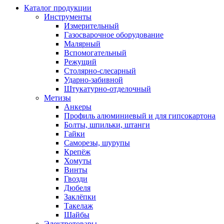
Каталог продукции
Инструменты
Измерительный
Газосварочное оборудование
Малярный
Вспомогательный
Режущий
Столярно-слесарный
Ударно-забивной
Штукатурно-отделочный
Метизы
Анкеры
Профиль алюминиевый и для гипсокартона
Болты, шпильки, штанги
Гайки
Саморезы, шурупы
Крепёж
Хомуты
Винты
Гвозди
Дюбеля
Заклёпки
Такелаж
Шайбы
Электротовары