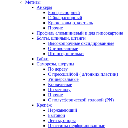
Метизы
Анкеры
Болт распорный
Гайка распорный
Крюк, кольцо, костыль
Прочие
Профиль алюминиевый и для гипсокартона
Болты, шпильки, штанги
Высокопрочные оксидированные
Оцинкованные
Штанги, шпильки
Гайки
Саморезы, шурупы
По дереву
С прессшайбой ( д/тонких пластин)
Универсальные
Кровельные
По металлу
Прочие
С полусферической головой (PN)
Крепёж
Нержавеющий
Бытовой
Ленты, опоры
Пластины перфорированные