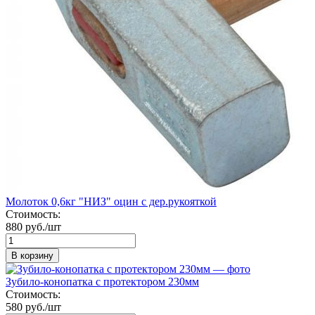
Молоток 0,6кг "НИЗ" оцин с дер.рукояткой
Стоимость:
880 руб./шт
В корзину
Зубило-конопатка с протектором 230мм
Стоимость:
580 руб./шт