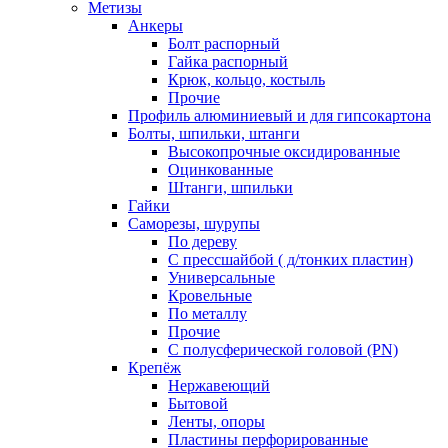
Метизы
Анкеры
Болт распорный
Гайка распорный
Крюк, кольцо, костыль
Прочие
Профиль алюминиевый и для гипсокартона
Болты, шпильки, штанги
Высокопрочные оксидированные
Оцинкованные
Штанги, шпильки
Гайки
Саморезы, шурупы
По дереву
С прессшайбой ( д/тонких пластин)
Универсальные
Кровельные
По металлу
Прочие
С полусферической головой (PN)
Крепёж
Нержавеющий
Бытовой
Ленты, опоры
Пластины перфорированные