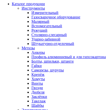
Каталог продукции
Инструменты
Измерительный
Газосварочное оборудование
Малярный
Вспомогательный
Режущий
Столярно-слесарный
Ударно-забивной
Штукатурно-отделочный
Метизы
Анкеры
Профиль алюминиевый и для гипсокартона
Болты, шпильки, штанги
Гайки
Саморезы, шурупы
Крепёж
Хомуты
Винты
Гвозди
Дюбеля
Заклёпки
Такелаж
Шайбы
Электротовары