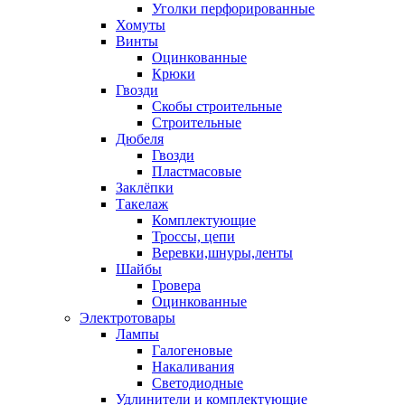
Уголки перфорированные
Хомуты
Винты
Оцинкованные
Крюки
Гвозди
Скобы строительные
Строительные
Дюбеля
Гвозди
Пластмасовые
Заклёпки
Такелаж
Комплектующие
Троссы, цепи
Веревки,шнуры,ленты
Шайбы
Гровера
Оцинкованные
Электротовары
Лампы
Галогеновые
Накаливания
Светодиодные
Удлинители и комплектующие