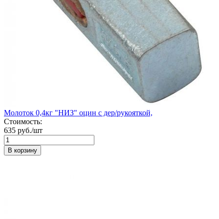
Молоток 0,4кг "НИЗ" оцин с дер/рукояткой,
Стоимость:
635 руб./шт
В корзину