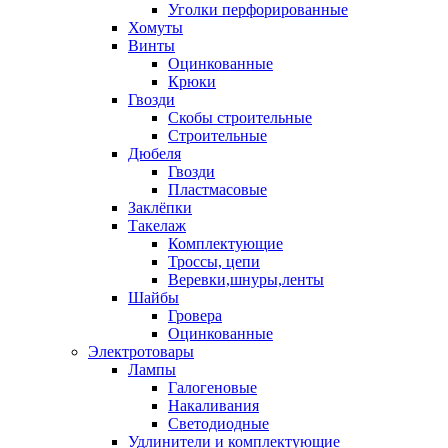
Уголки перфорированные
Хомуты
Винты
Оцинкованные
Крюки
Гвозди
Скобы строительные
Строительные
Дюбеля
Гвозди
Пластмасовые
Заклёпки
Такелаж
Комплектующие
Троссы, цепи
Веревки,шнуры,ленты
Шайбы
Гровера
Оцинкованные
Электротовары
Лампы
Галогеновые
Накаливания
Светодиодные
Удлинители и комплектующие