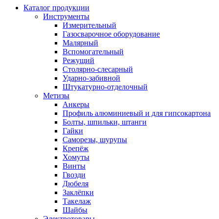
Каталог продукции
Инструменты
Измерительный
Газосварочное оборудование
Малярный
Вспомогательный
Режущий
Столярно-слесарный
Ударно-забивной
Штукатурно-отделочный
Метизы
Анкеры
Профиль алюминиевый и для гипсокартона
Болты, шпильки, штанги
Гайки
Саморезы, шурупы
Крепёж
Хомуты
Винты
Гвозди
Дюбеля
Заклёпки
Такелаж
Шайбы
Электротовары