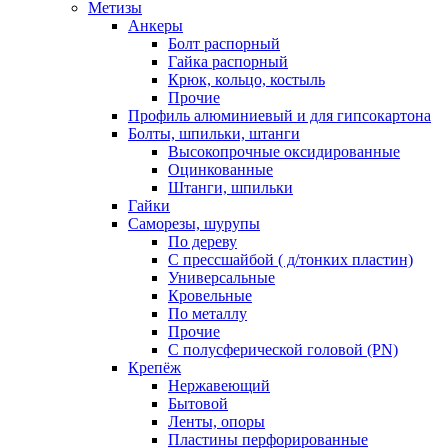
Метизы
Анкеры
Болт распорный
Гайка распорный
Крюк, кольцо, костыль
Прочие
Профиль алюминиевый и для гипсокартона
Болты, шпильки, штанги
Высокопрочные оксидированные
Оцинкованные
Штанги, шпильки
Гайки
Саморезы, шурупы
По дереву
С прессшайбой ( д/тонких пластин)
Универсальные
Кровельные
По металлу
Прочие
С полусферической головой (PN)
Крепёж
Нержавеющий
Бытовой
Ленты, опоры
Пластины перфорированные