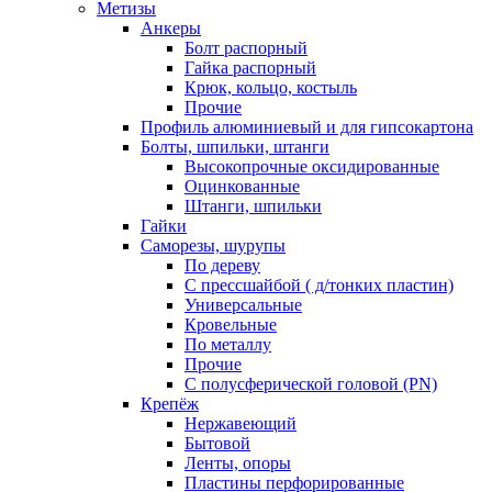
Метизы
Анкеры
Болт распорный
Гайка распорный
Крюк, кольцо, костыль
Прочие
Профиль алюминиевый и для гипсокартона
Болты, шпильки, штанги
Высокопрочные оксидированные
Оцинкованные
Штанги, шпильки
Гайки
Саморезы, шурупы
По дереву
С прессшайбой ( д/тонких пластин)
Универсальные
Кровельные
По металлу
Прочие
С полусферической головой (PN)
Крепёж
Нержавеющий
Бытовой
Ленты, опоры
Пластины перфорированные