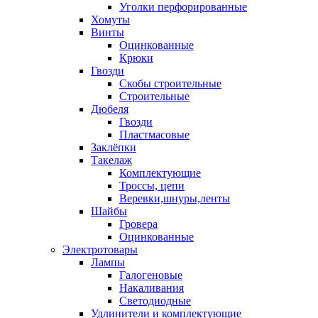
Уголки перфорированные
Хомуты
Винты
Оцинкованные
Крюки
Гвозди
Скобы строительные
Строительные
Дюбеля
Гвозди
Пластмасовые
Заклёпки
Такелаж
Комплектующие
Троссы, цепи
Веревки,шнуры,ленты
Шайбы
Гровера
Оцинкованные
Электротовары
Лампы
Галогеновые
Накаливания
Светодиодные
Удлинители и комплектующие