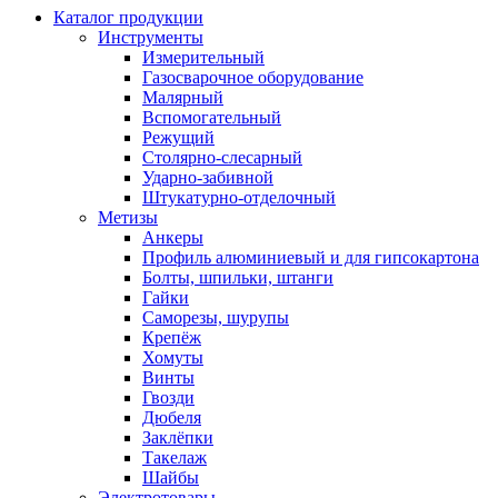
Каталог продукции
Инструменты
Измерительный
Газосварочное оборудование
Малярный
Вспомогательный
Режущий
Столярно-слесарный
Ударно-забивной
Штукатурно-отделочный
Метизы
Анкеры
Профиль алюминиевый и для гипсокартона
Болты, шпильки, штанги
Гайки
Саморезы, шурупы
Крепёж
Хомуты
Винты
Гвозди
Дюбеля
Заклёпки
Такелаж
Шайбы
Электротовары