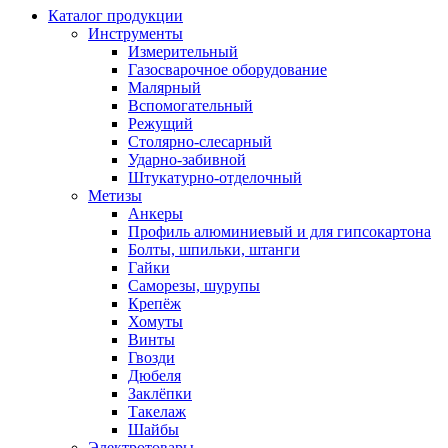
Каталог продукции
Инструменты
Измерительный
Газосварочное оборудование
Малярный
Вспомогательный
Режущий
Столярно-слесарный
Ударно-забивной
Штукатурно-отделочный
Метизы
Анкеры
Профиль алюминиевый и для гипсокартона
Болты, шпильки, штанги
Гайки
Саморезы, шурупы
Крепёж
Хомуты
Винты
Гвозди
Дюбеля
Заклёпки
Такелаж
Шайбы
Электротовары