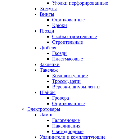
Уголки перфорированные
Хомуты
Винты
Оцинкованные
Крюки
Гвозди
Скобы строительные
Строительные
Дюбеля
Гвозди
Пластмасовые
Заклёпки
Такелаж
Комплектующие
Троссы, цепи
Веревки,шнуры,ленты
Шайбы
Гровера
Оцинкованные
Электротовары
Лампы
Галогеновые
Накаливания
Светодиодные
Удлинители и комплектующие