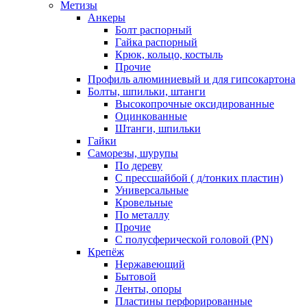
Метизы
Анкеры
Болт распорный
Гайка распорный
Крюк, кольцо, костыль
Прочие
Профиль алюминиевый и для гипсокартона
Болты, шпильки, штанги
Высокопрочные оксидированные
Оцинкованные
Штанги, шпильки
Гайки
Саморезы, шурупы
По дереву
С прессшайбой ( д/тонких пластин)
Универсальные
Кровельные
По металлу
Прочие
С полусферической головой (PN)
Крепёж
Нержавеющий
Бытовой
Ленты, опоры
Пластины перфорированные