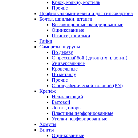
Крюк, кольцо, костыль
Прочие
Профиль алюминиевый и для гипсокартона
Болты, шпильки, штанги
Высокопрочные оксидированные
Оцинкованные
Штанги, шпильки
Гайки
Саморезы, шурупы
По дереву
С прессшайбой ( д/тонких пластин)
Универсальные
Кровельные
По металлу
Прочие
С полусферической головой (PN)
Крепёж
Нержавеющий
Бытовой
Ленты, опоры
Пластины перфорированные
Уголки перфорированные
Хомуты
Винты
Оцинкованные