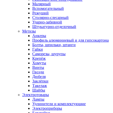
Малярный
Вспомогательный
Режущий
Столярно-слесарный
Ударно-забивной
Штукатурно-отделочный
Метизы
Анкеры
Профиль алюминиевый и для гипсокартона
Болты, шпильки, штанги
Гайки
Саморезы, шурупы
Крепёж
Хомуты
Винты
Гвозди
Дюбеля
Заклёпки
Такелаж
Шайбы
Электротовары
Лампы
Удлинители и комплектующие
Электроприборы
Батарейки