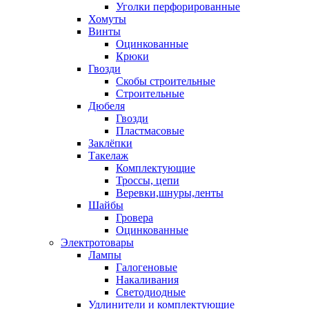
Уголки перфорированные
Хомуты
Винты
Оцинкованные
Крюки
Гвозди
Скобы строительные
Строительные
Дюбеля
Гвозди
Пластмасовые
Заклёпки
Такелаж
Комплектующие
Троссы, цепи
Веревки,шнуры,ленты
Шайбы
Гровера
Оцинкованные
Электротовары
Лампы
Галогеновые
Накаливания
Светодиодные
Удлинители и комплектующие