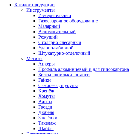
Каталог продукции
Инструменты
Измерительный
Газосварочное оборудование
Малярный
Вспомогательный
Режущий
Столярно-слесарный
Ударно-забивной
Штукатурно-отделочный
Метизы
Анкеры
Профиль алюминиевый и для гипсокартона
Болты, шпильки, штанги
Гайки
Саморезы, шурупы
Крепёж
Хомуты
Винты
Гвозди
Дюбеля
Заклёпки
Такелаж
Шайбы
Электротовары