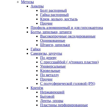
Метизы
Анкеры
Болт распорный
Гайка распорный
Крюк, кольцо, костыль
Прочие
Профиль алюминиевый и для гипсокартона
Болты, шпильки, штанги
Высокопрочные оксидированные
Оцинкованные
Штанги, шпильки
Гайки
Саморезы, шурупы
По дереву
С прессшайбой ( д/тонких пластин)
Универсальные
Кровельные
По металлу
Прочие
С полусферической головой (PN)
Крепёж
Нержавеющий
Бытовой
Ленты, опоры
Пластины перфорированные