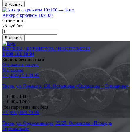
В корзину
Анкер с крючком 10х100
Стоимость:
25 руб./шт
В корзину
МЕТИЗЫ / ФУРНИТУРА / ИНСТРУМЕНТ
8-800-101-38-94
Звонок бесплатный
Отправить запрос
Магазины
+7 (4822) 53-38-95
Тверь, ул. Горького,
138. Остановка «Скворцова – Степанова»
: 10:00 - 19:00
: 10:00 - 17:00
(без перерыва на обед)
+7 (901) 988-70-95
Тверь, ул. Орджоникидзе,
22/25. Остановка «Площадь
Терешковой»