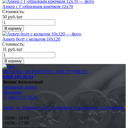
Анкер с Г-образным крючком 12х70
Стоимость:
50 руб./шт
В корзину
Анкер болт с кольцом 10х120
Стоимость:
31 руб./шт
В корзину
МЕТИЗЫ / ФУРНИТУРА / ИНСТРУМЕНТ
8-800-101-38-94
Звонок бесплатный
Отправить запрос
Магазины
+7 (4822) 53-38-95
Тверь, ул. Горького,
138. Остановка «Скворцова – Степанова»
: 10:00 - 19:00
: 10:00 - 17:00