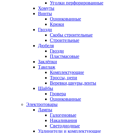
Уголки перфорированные
Хомуты
Винты
Оцинкованные
Крюки
Гвозди
Скобы строительные
Строительные
Дюбеля
Гвозди
Пластмасовые
Заклёпки
Такелаж
Комплектующие
Троссы, цепи
Веревки,шнуры,ленты
Шайбы
Гровера
Оцинкованные
Электротовары
Лампы
Галогеновые
Накаливания
Светодиодные
Удлинители и комплектующие