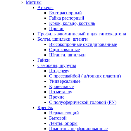
Метизы
Анкеры
Болт распорный
Гайка распорный
Крюк, кольцо, костыль
Прочие
Профиль алюминиевый и для гипсокартона
Болты, шпильки, штанги
Высокопрочные оксидированные
Оцинкованные
Штанги, шпильки
Гайки
Саморезы, шурупы
По дереву
С прессшайбой ( д/тонких пластин)
Универсальные
Кровельные
По металлу
Прочие
С полусферической головой (PN)
Крепёж
Нержавеющий
Бытовой
Ленты, опоры
Пластины перфорированные