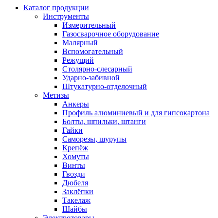
Каталог продукции
Инструменты
Измерительный
Газосварочное оборудование
Малярный
Вспомогательный
Режущий
Столярно-слесарный
Ударно-забивной
Штукатурно-отделочный
Метизы
Анкеры
Профиль алюминиевый и для гипсокартона
Болты, шпильки, штанги
Гайки
Саморезы, шурупы
Крепёж
Хомуты
Винты
Гвозди
Дюбеля
Заклёпки
Такелаж
Шайбы
Электротовары