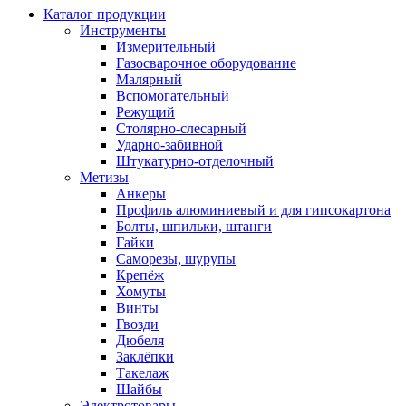
Каталог продукции
Инструменты
Измерительный
Газосварочное оборудование
Малярный
Вспомогательный
Режущий
Столярно-слесарный
Ударно-забивной
Штукатурно-отделочный
Метизы
Анкеры
Профиль алюминиевый и для гипсокартона
Болты, шпильки, штанги
Гайки
Саморезы, шурупы
Крепёж
Хомуты
Винты
Гвозди
Дюбеля
Заклёпки
Такелаж
Шайбы
Электротовары