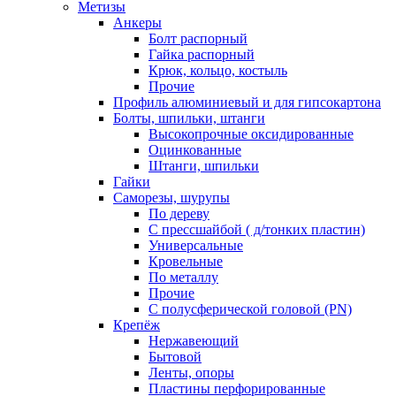
Метизы
Анкеры
Болт распорный
Гайка распорный
Крюк, кольцо, костыль
Прочие
Профиль алюминиевый и для гипсокартона
Болты, шпильки, штанги
Высокопрочные оксидированные
Оцинкованные
Штанги, шпильки
Гайки
Саморезы, шурупы
По дереву
С прессшайбой ( д/тонких пластин)
Универсальные
Кровельные
По металлу
Прочие
С полусферической головой (PN)
Крепёж
Нержавеющий
Бытовой
Ленты, опоры
Пластины перфорированные