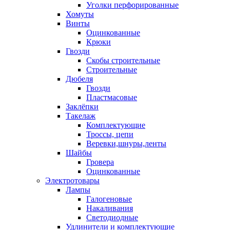
Уголки перфорированные
Хомуты
Винты
Оцинкованные
Крюки
Гвозди
Скобы строительные
Строительные
Дюбеля
Гвозди
Пластмасовые
Заклёпки
Такелаж
Комплектующие
Троссы, цепи
Веревки,шнуры,ленты
Шайбы
Гровера
Оцинкованные
Электротовары
Лампы
Галогеновые
Накаливания
Светодиодные
Удлинители и комплектующие