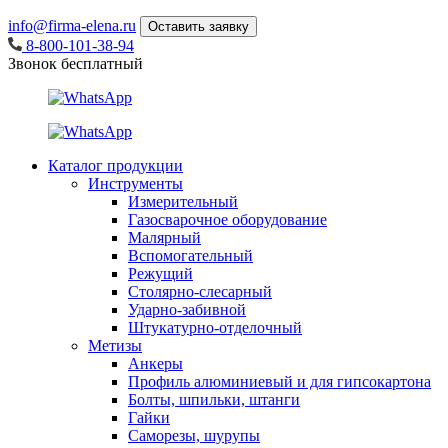
info@firma-elena.ru
Оставить заявку
8-800-101-38-94
Звонок бесплатный
Каталог продукции
Инструменты
Измерительный
Газосварочное оборудование
Малярный
Вспомогательный
Режущий
Столярно-слесарный
Ударно-забивной
Штукатурно-отделочный
Метизы
Анкеры
Профиль алюминиевый и для гипсокартона
Болты, шпильки, штанги
Гайки
Саморезы, шурупы