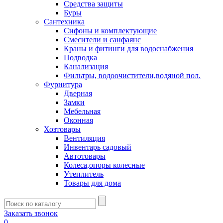
Средства защиты
Буры
Сантехника
Сифоны и комплектующие
Смесители и санфаянс
Краны и фитинги для водоснабжения
Подводка
Канализация
Фильтры, водоочистители,водяной пол.
Фурнитура
Дверная
Замки
Мебельная
Оконная
Хозтовары
Вентиляция
Инвентарь садовый
Автотовары
Колеса,опоры колесные
Утеплитель
Товары для дома
Заказать звонок
0