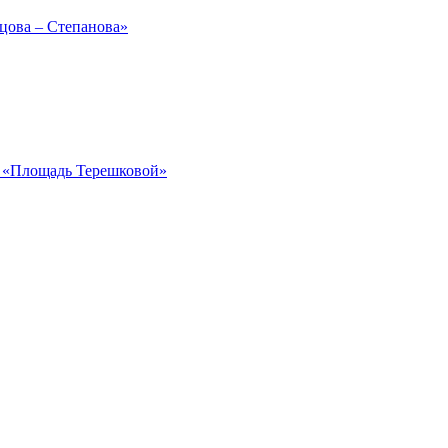
рцова – Степанова»
ка «Площадь Терешковой»