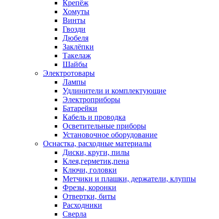
Крепёж
Хомуты
Винты
Гвозди
Дюбеля
Заклёпки
Такелаж
Шайбы
Электротовары
Лампы
Удлинители и комплектующие
Электроприборы
Батарейки
Кабель и проводка
Осветительные приборы
Установочное оборудование
Оснастка, расходные материалы
Диски, круги, пилы
Клея,герметик,пена
Ключи, головки
Метчики и плашки, держатели, клуппы
Фрезы, коронки
Отвертки, биты
Расходники
Сверла