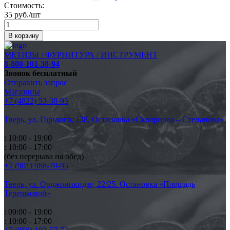
Стоимость:
35 руб./шт
В корзину
МЕТИЗЫ / ФУРНИТУРА / ИНСТРУМЕНТ
8-800-101-38-94
Звонок бесплатный
Отправить запрос
Магазины
+7 (4822) 53-38-95
Тверь, ул. Горького,
138. Остановка «Скворцова – Степанова»
: 10:00 - 19:00
: 10:00 - 17:00
(без перерыва на обед)
+7 (901) 988-70-95
Тверь, ул. Орджоникидзе,
22/25. Остановка «Площадь
Терешковой»
: 09:00 - 19:00
: 10:00 - 17:00