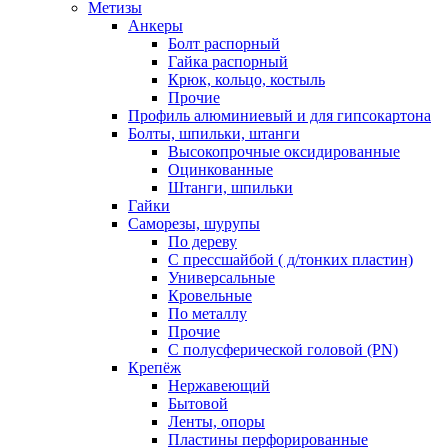
Метизы
Анкеры
Болт распорный
Гайка распорный
Крюк, кольцо, костыль
Прочие
Профиль алюминиевый и для гипсокартона
Болты, шпильки, штанги
Высокопрочные оксидированные
Оцинкованные
Штанги, шпильки
Гайки
Саморезы, шурупы
По дереву
С прессшайбой ( д/тонких пластин)
Универсальные
Кровельные
По металлу
Прочие
С полусферической головой (PN)
Крепёж
Нержавеющий
Бытовой
Ленты, опоры
Пластины перфорированные