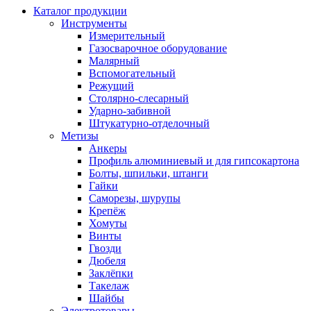
Каталог продукции
Инструменты
Измерительный
Газосварочное оборудование
Малярный
Вспомогательный
Режущий
Столярно-слесарный
Ударно-забивной
Штукатурно-отделочный
Метизы
Анкеры
Профиль алюминиевый и для гипсокартона
Болты, шпильки, штанги
Гайки
Саморезы, шурупы
Крепёж
Хомуты
Винты
Гвозди
Дюбеля
Заклёпки
Такелаж
Шайбы
Электротовары