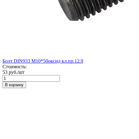
Болт DIN933 М10*50оксид кл.пр.12.9
Стоимость:
53 руб./шт
В корзину