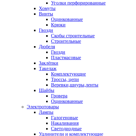
Уголки перфорированные
Хомуты
Винты
Оцинкованные
Крюки
Гвозди
Скобы строительные
Строительные
Дюбеля
Гвозди
Пластмасовые
Заклёпки
Такелаж
Комплектующие
Троссы, цепи
Веревки,шнуры,ленты
Шайбы
Гровера
Оцинкованные
Электротовары
Лампы
Галогеновые
Накаливания
Светодиодные
Удлинители и комплектующие