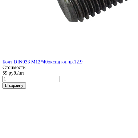
Болт DIN933 М12*40оксид кл.пр.12.9
Стоимость:
59 руб./шт
В корзину