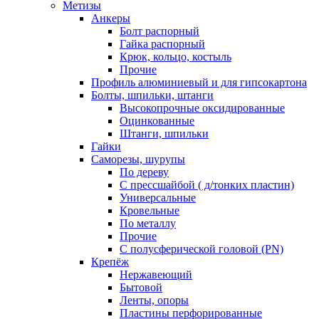
Метизы
Анкеры
Болт распорный
Гайка распорный
Крюк, кольцо, костыль
Прочие
Профиль алюминиевый и для гипсокартона
Болты, шпильки, штанги
Высокопрочные оксидированные
Оцинкованные
Штанги, шпильки
Гайки
Саморезы, шурупы
По дереву
С прессшайбой ( д/тонких пластин)
Универсальные
Кровельные
По металлу
Прочие
С полусферической головой (PN)
Крепёж
Нержавеющий
Бытовой
Ленты, опоры
Пластины перфорированные