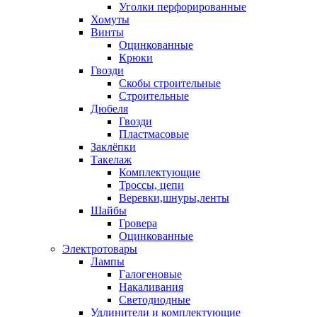
Уголки перфорированные
Хомуты
Винты
Оцинкованные
Крюки
Гвозди
Скобы строительные
Строительные
Дюбеля
Гвозди
Пластмасовые
Заклёпки
Такелаж
Комплектующие
Троссы, цепи
Веревки,шнуры,ленты
Шайбы
Гровера
Оцинкованные
Электротовары
Лампы
Галогеновые
Накаливания
Светодиодные
Удлинители и комплектующие