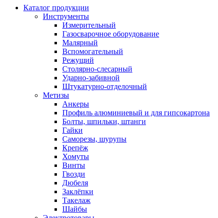
Каталог продукции
Инструменты
Измерительный
Газосварочное оборудование
Малярный
Вспомогательный
Режущий
Столярно-слесарный
Ударно-забивной
Штукатурно-отделочный
Метизы
Анкеры
Профиль алюминиевый и для гипсокартона
Болты, шпильки, штанги
Гайки
Саморезы, шурупы
Крепёж
Хомуты
Винты
Гвозди
Дюбеля
Заклёпки
Такелаж
Шайбы
Электротовары