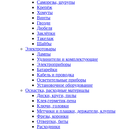
Саморезы, шурупы
Крепёж
Хомуты
Винты
Гвозди
Дюбеля
Заклёпки
Такелаж
Шайбы
Электротовары
Лампы
Удлинители и комплектующие
Электроприборы
Батарейки
Кабель и проводка
Осветительные приборы
Установочное оборудование
Оснастка, расходные материалы
Диски, круги, пилы
Клея,герметик,пена
Ключи, головки
Метчики и плашки, держатели, клуппы
Фрезы, коронки
Отвертки, биты
Расходники