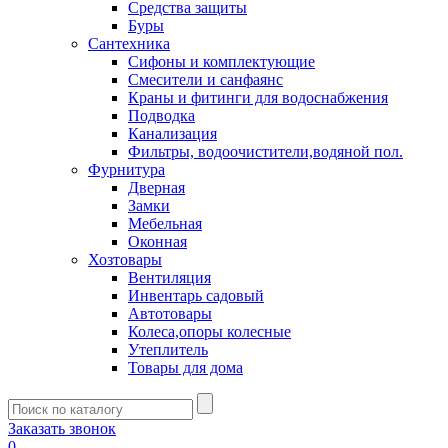
Средства защиты
Буры
Сантехника
Сифоны и комплектующие
Смесители и санфаянс
Краны и фитинги для водоснабжения
Подводка
Канализация
Фильтры, водоочистители,водяной пол.
Фурнитура
Дверная
Замки
Мебельная
Оконная
Хозтовары
Вентиляция
Инвентарь садовый
Автотовары
Колеса,опоры колесные
Утеплитель
Товары для дома
Заказать звонок
0