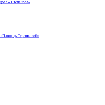
рцова – Степанова»
ка «Площадь Терешковой»