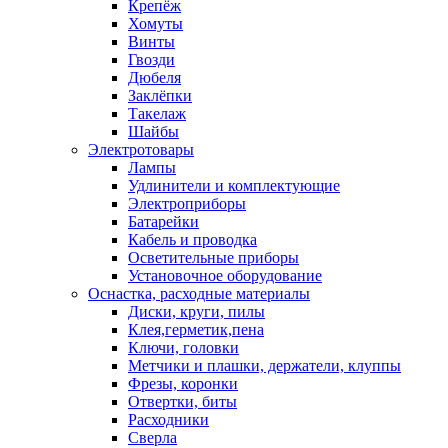
Крепёж
Хомуты
Винты
Гвозди
Дюбеля
Заклёпки
Такелаж
Шайбы
Электротовары
Лампы
Удлинители и комплектующие
Электроприборы
Батарейки
Кабель и проводка
Осветительные приборы
Установочное оборудование
Оснастка, расходные материалы
Диски, круги, пилы
Клея,герметик,пена
Ключи, головки
Метчики и плашки, держатели, клуппы
Фрезы, коронки
Отвертки, биты
Расходники
Сверла