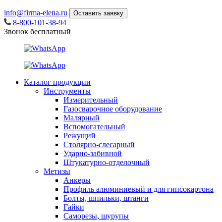
info@firma-elena.ru
Оставить заявку
8-800-101-38-94
Звонок бесплатный
Каталог продукции
Инструменты
Измерительный
Газосварочное оборудование
Малярный
Вспомогательный
Режущий
Столярно-слесарный
Ударно-забивной
Штукатурно-отделочный
Метизы
Анкеры
Профиль алюминиевый и для гипсокартона
Болты, шпильки, штанги
Гайки
Саморезы, шурупы