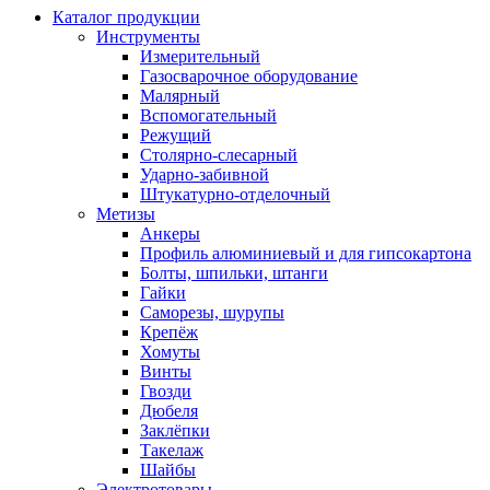
Каталог продукции
Инструменты
Измерительный
Газосварочное оборудование
Малярный
Вспомогательный
Режущий
Столярно-слесарный
Ударно-забивной
Штукатурно-отделочный
Метизы
Анкеры
Профиль алюминиевый и для гипсокартона
Болты, шпильки, штанги
Гайки
Саморезы, шурупы
Крепёж
Хомуты
Винты
Гвозди
Дюбеля
Заклёпки
Такелаж
Шайбы
Электротовары