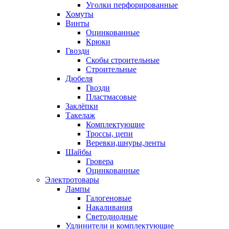
Уголки перфорированные
Хомуты
Винты
Оцинкованные
Крюки
Гвозди
Скобы строительные
Строительные
Дюбеля
Гвозди
Пластмасовые
Заклёпки
Такелаж
Комплектующие
Троссы, цепи
Веревки,шнуры,ленты
Шайбы
Гровера
Оцинкованные
Электротовары
Лампы
Галогеновые
Накаливания
Светодиодные
Удлинители и комплектующие