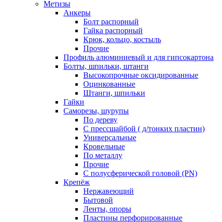
Метизы
Анкеры
Болт распорный
Гайка распорный
Крюк, кольцо, костыль
Прочие
Профиль алюминиевый и для гипсокартона
Болты, шпильки, штанги
Высокопрочные оксидированные
Оцинкованные
Штанги, шпильки
Гайки
Саморезы, шурупы
По дереву
С прессшайбой ( д/тонких пластин)
Универсальные
Кровельные
По металлу
Прочие
С полусферической головой (PN)
Крепёж
Нержавеющий
Бытовой
Ленты, опоры
Пластины перфорированные