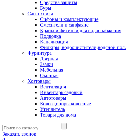
Средства защиты
Буры
Сантехника
Сифоны и комплектующие
Смесители и санфаянс
Краны и фитинги для водоснабжения
Подводка
Канализация
Фильтры, водоочистители,водяной пол.
Фурнитура
Дверная
Замки
Мебельная
Оконная
Хозтовары
Вентиляция
Инвентарь садовый
Автотовары
Колеса,опоры колесные
Утеплитель
Товары для дома
Заказать звонок
0