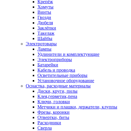
Крепёж
Хомуты
Винты
Гвозди
Дюбеля
Заклёпки
Такелаж
Шайбы
Электротовары
Лампы
Удлинители и комплектующие
Электроприборы
Батарейки
Кабель и проводка
Осветительные приборы
Установочное оборудование
Оснастка, расходные материалы
Диски, круги, пилы
Клея,герметик,пена
Ключи, головки
Метчики и плашки, держатели, клуппы
Фрезы, коронки
Отвертки, биты
Расходники
Сверла