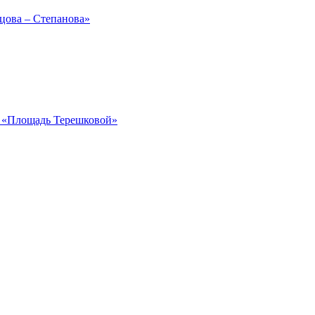
рцова – Степанова»
ка «Площадь Терешковой»