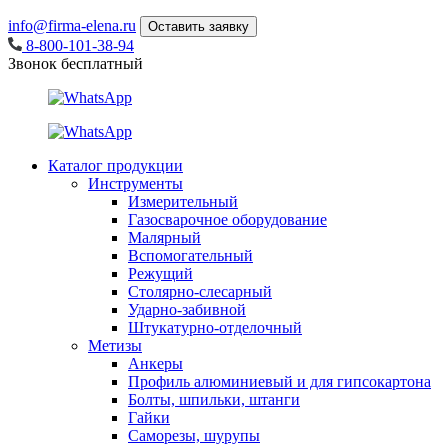
info@firma-elena.ru
Оставить заявку
8-800-101-38-94
Звонок бесплатный
Каталог продукции
Инструменты
Измерительный
Газосварочное оборудование
Малярный
Вспомогательный
Режущий
Столярно-слесарный
Ударно-забивной
Штукатурно-отделочный
Метизы
Анкеры
Профиль алюминиевый и для гипсокартона
Болты, шпильки, штанги
Гайки
Саморезы, шурупы