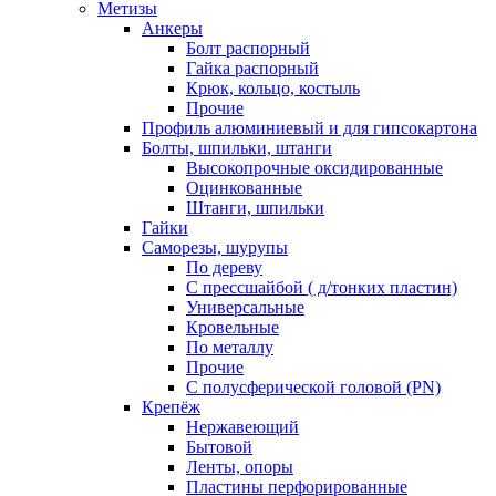
Метизы
Анкеры
Болт распорный
Гайка распорный
Крюк, кольцо, костыль
Прочие
Профиль алюминиевый и для гипсокартона
Болты, шпильки, штанги
Высокопрочные оксидированные
Оцинкованные
Штанги, шпильки
Гайки
Саморезы, шурупы
По дереву
С прессшайбой ( д/тонких пластин)
Универсальные
Кровельные
По металлу
Прочие
С полусферической головой (PN)
Крепёж
Нержавеющий
Бытовой
Ленты, опоры
Пластины перфорированные