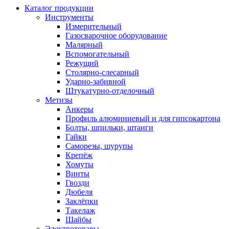
Каталог продукции
Инструменты
Измерительный
Газосварочное оборудование
Малярный
Вспомогательный
Режущий
Столярно-слесарный
Ударно-забивной
Штукатурно-отделочный
Метизы
Анкеры
Профиль алюминиевый и для гипсокартона
Болты, шпильки, штанги
Гайки
Саморезы, шурупы
Крепёж
Хомуты
Винты
Гвозди
Дюбеля
Заклёпки
Такелаж
Шайбы
Электротовары