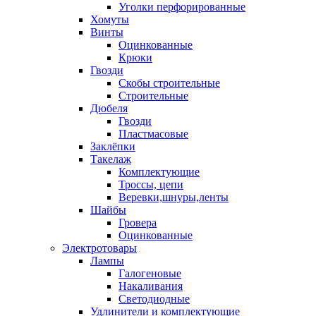
Уголки перфорированные
Хомуты
Винты
Оцинкованные
Крюки
Гвозди
Скобы строительные
Строительные
Дюбеля
Гвозди
Пластмасовые
Заклёпки
Такелаж
Комплектующие
Троссы, цепи
Веревки,шнуры,ленты
Шайбы
Гровера
Оцинкованные
Электротовары
Лампы
Галогеновые
Накаливания
Светодиодные
Удлинители и комплектующие