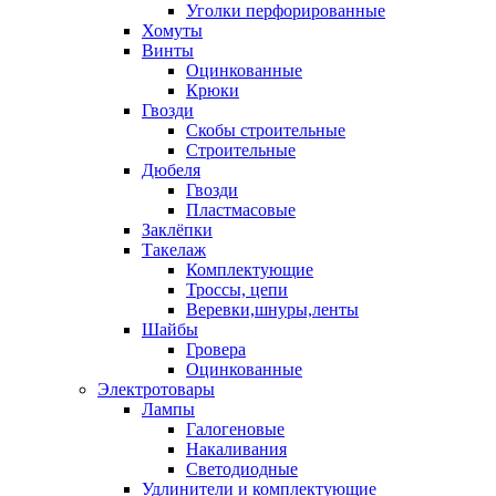
Уголки перфорированные
Хомуты
Винты
Оцинкованные
Крюки
Гвозди
Скобы строительные
Строительные
Дюбеля
Гвозди
Пластмасовые
Заклёпки
Такелаж
Комплектующие
Троссы, цепи
Веревки,шнуры,ленты
Шайбы
Гровера
Оцинкованные
Электротовары
Лампы
Галогеновые
Накаливания
Светодиодные
Удлинители и комплектующие