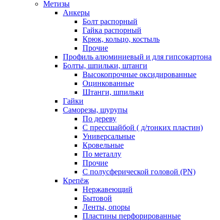
Метизы
Анкеры
Болт распорный
Гайка распорный
Крюк, кольцо, костыль
Прочие
Профиль алюминиевый и для гипсокартона
Болты, шпильки, штанги
Высокопрочные оксидированные
Оцинкованные
Штанги, шпильки
Гайки
Саморезы, шурупы
По дереву
С прессшайбой ( д/тонких пластин)
Универсальные
Кровельные
По металлу
Прочие
С полусферической головой (PN)
Крепёж
Нержавеющий
Бытовой
Ленты, опоры
Пластины перфорированные