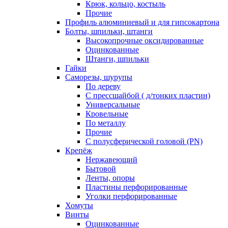
Крюк, кольцо, костыль
Прочие
Профиль алюминиевый и для гипсокартона
Болты, шпильки, штанги
Высокопрочные оксидированные
Оцинкованные
Штанги, шпильки
Гайки
Саморезы, шурупы
По дереву
С прессшайбой ( д/тонких пластин)
Универсальные
Кровельные
По металлу
Прочие
С полусферической головой (PN)
Крепёж
Нержавеющий
Бытовой
Ленты, опоры
Пластины перфорированные
Уголки перфорированные
Хомуты
Винты
Оцинкованные