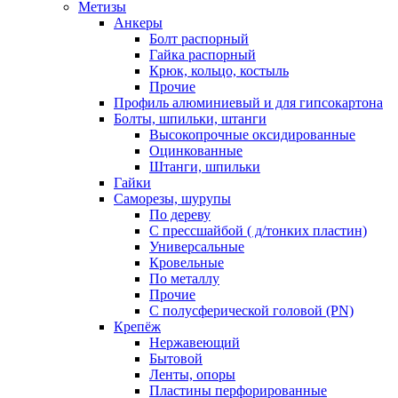
Метизы
Анкеры
Болт распорный
Гайка распорный
Крюк, кольцо, костыль
Прочие
Профиль алюминиевый и для гипсокартона
Болты, шпильки, штанги
Высокопрочные оксидированные
Оцинкованные
Штанги, шпильки
Гайки
Саморезы, шурупы
По дереву
С прессшайбой ( д/тонких пластин)
Универсальные
Кровельные
По металлу
Прочие
С полусферической головой (PN)
Крепёж
Нержавеющий
Бытовой
Ленты, опоры
Пластины перфорированные