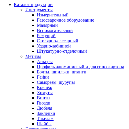
Каталог продукции
Инструменты
Измерительный
Газосварочное оборудование
Малярный
Вспомогательный
Режущий
Столярно-слесарный
Ударно-забивной
Штукатурно-отделочный
Метизы
Анкеры
Профиль алюминиевый и для гипсокартона
Болты, шпильки, штанги
Гайки
Саморезы, шурупы
Крепёж
Хомуты
Винты
Гвозди
Дюбеля
Заклёпки
Такелаж
Шайбы
Электротовары