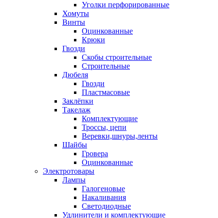
Уголки перфорированные
Хомуты
Винты
Оцинкованные
Крюки
Гвозди
Скобы строительные
Строительные
Дюбеля
Гвозди
Пластмасовые
Заклёпки
Такелаж
Комплектующие
Троссы, цепи
Веревки,шнуры,ленты
Шайбы
Гровера
Оцинкованные
Электротовары
Лампы
Галогеновые
Накаливания
Светодиодные
Удлинители и комплектующие