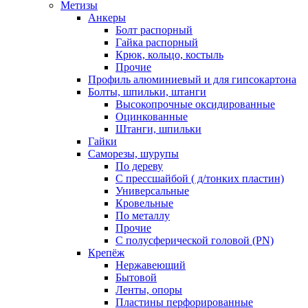
Метизы
Анкеры
Болт распорный
Гайка распорный
Крюк, кольцо, костыль
Прочие
Профиль алюминиевый и для гипсокартона
Болты, шпильки, штанги
Высокопрочные оксидированные
Оцинкованные
Штанги, шпильки
Гайки
Саморезы, шурупы
По дереву
С прессшайбой ( д/тонких пластин)
Универсальные
Кровельные
По металлу
Прочие
С полусферической головой (PN)
Крепёж
Нержавеющий
Бытовой
Ленты, опоры
Пластины перфорированные