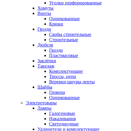
Уголки перфорированные
Хомуты
Винты
Оцинкованные
Крюки
Гвозди
Скобы строительные
Строительные
Дюбеля
Гвозди
Пластмасовые
Заклёпки
Такелаж
Комплектующие
Троссы, цепи
Веревки,шнуры,ленты
Шайбы
Гровера
Оцинкованные
Электротовары
Лампы
Галогеновые
Накаливания
Светодиодные
Удлинители и комплектующие