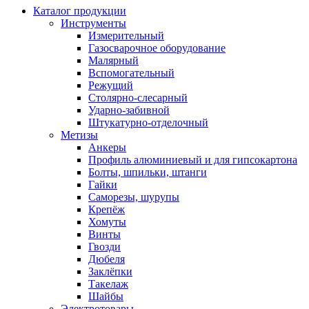
Каталог продукции
Инструменты
Измерительный
Газосварочное оборудование
Малярный
Вспомогательный
Режущий
Столярно-слесарный
Ударно-забивной
Штукатурно-отделочный
Метизы
Анкеры
Профиль алюминиевый и для гипсокартона
Болты, шпильки, штанги
Гайки
Саморезы, шурупы
Крепёж
Хомуты
Винты
Гвозди
Дюбеля
Заклёпки
Такелаж
Шайбы
Электротовары