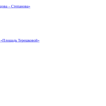
рцова – Степанова»
ка «Площадь Терешковой»