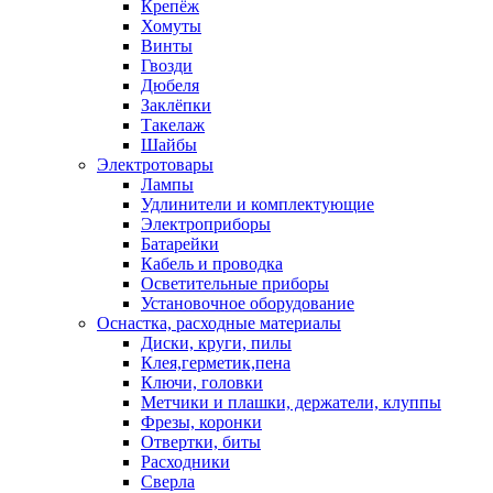
Крепёж
Хомуты
Винты
Гвозди
Дюбеля
Заклёпки
Такелаж
Шайбы
Электротовары
Лампы
Удлинители и комплектующие
Электроприборы
Батарейки
Кабель и проводка
Осветительные приборы
Установочное оборудование
Оснастка, расходные материалы
Диски, круги, пилы
Клея,герметик,пена
Ключи, головки
Метчики и плашки, держатели, клуппы
Фрезы, коронки
Отвертки, биты
Расходники
Сверла