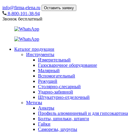
info@firma-elena.ru
Оставить заявку
8-800-101-38-94
Звонок бесплатный
Каталог продукции
Инструменты
Измерительный
Газосварочное оборудование
Малярный
Вспомогательный
Режущий
Столярно-слесарный
Ударно-забивной
Штукатурно-отделочный
Метизы
Анкеры
Профиль алюминиевый и для гипсокартона
Болты, шпильки, штанги
Гайки
Саморезы, шурупы