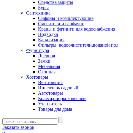
Средства защиты
Буры
Сантехника
Сифоны и комплектующие
Смесители и санфаянс
Краны и фитинги для водоснабжения
Подводка
Канализация
Фильтры, водоочистители,водяной пол.
Фурнитура
Дверная
Замки
Мебельная
Оконная
Хозтовары
Вентиляция
Инвентарь садовый
Автотовары
Колеса,опоры колесные
Утеплитель
Товары для дома
Заказать звонок
0