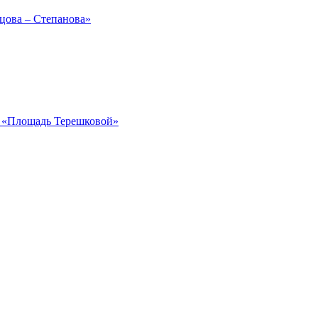
рцова – Степанова»
ка «Площадь Терешковой»