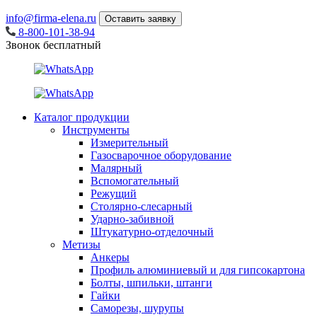
info@firma-elena.ru
Оставить заявку
8-800-101-38-94
Звонок бесплатный
Каталог продукции
Инструменты
Измерительный
Газосварочное оборудование
Малярный
Вспомогательный
Режущий
Столярно-слесарный
Ударно-забивной
Штукатурно-отделочный
Метизы
Анкеры
Профиль алюминиевый и для гипсокартона
Болты, шпильки, штанги
Гайки
Саморезы, шурупы