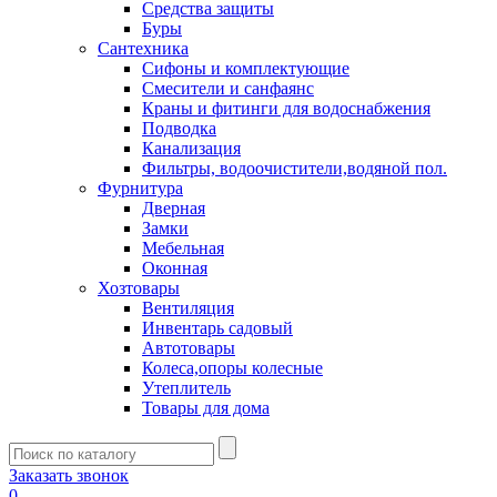
Средства защиты
Буры
Сантехника
Сифоны и комплектующие
Смесители и санфаянс
Краны и фитинги для водоснабжения
Подводка
Канализация
Фильтры, водоочистители,водяной пол.
Фурнитура
Дверная
Замки
Мебельная
Оконная
Хозтовары
Вентиляция
Инвентарь садовый
Автотовары
Колеса,опоры колесные
Утеплитель
Товары для дома
Заказать звонок
0