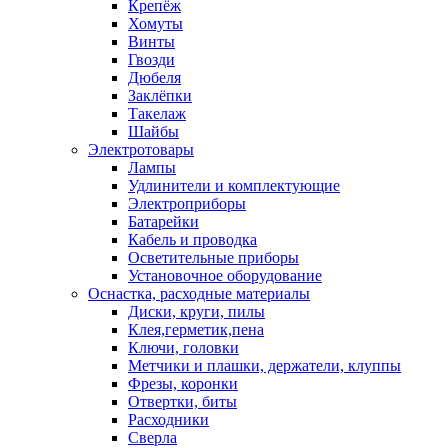
Крепёж
Хомуты
Винты
Гвозди
Дюбеля
Заклёпки
Такелаж
Шайбы
Электротовары
Лампы
Удлинители и комплектующие
Электроприборы
Батарейки
Кабель и проводка
Осветительные приборы
Установочное оборудование
Оснастка, расходные материалы
Диски, круги, пилы
Клея,герметик,пена
Ключи, головки
Метчики и плашки, держатели, клуппы
Фрезы, коронки
Отвертки, биты
Расходники
Сверла