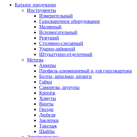
Каталог продукции
Инструменты
Измерительный
Газосварочное оборудование
Малярный
Вспомогательный
Режущий
Столярно-слесарный
Ударно-забивной
Штукатурно-отделочный
Метизы
Анкеры
Профиль алюминиевый и для гипсокартона
Болты, шпильки, штанги
Гайки
Саморезы, шурупы
Крепёж
Хомуты
Винты
Гвозди
Дюбеля
Заклёпки
Такелаж
Шайбы
Электротовары