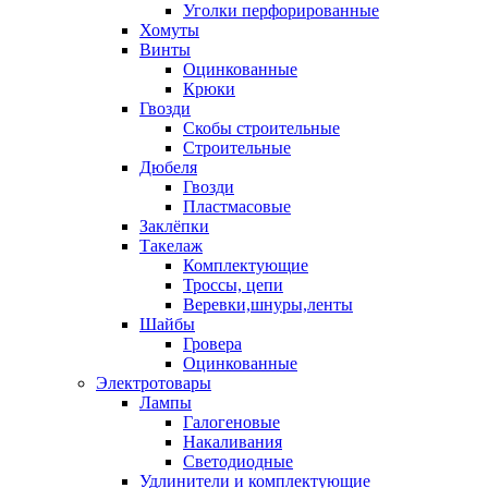
Уголки перфорированные
Хомуты
Винты
Оцинкованные
Крюки
Гвозди
Скобы строительные
Строительные
Дюбеля
Гвозди
Пластмасовые
Заклёпки
Такелаж
Комплектующие
Троссы, цепи
Веревки,шнуры,ленты
Шайбы
Гровера
Оцинкованные
Электротовары
Лампы
Галогеновые
Накаливания
Светодиодные
Удлинители и комплектующие