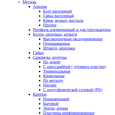
Метизы
Анкеры
Болт распорный
Гайка распорный
Крюк, кольцо, костыль
Прочие
Профиль алюминиевый и для гипсокартона
Болты, шпильки, штанги
Высокопрочные оксидированные
Оцинкованные
Штанги, шпильки
Гайки
Саморезы, шурупы
По дереву
С прессшайбой ( д/тонких пластин)
Универсальные
Кровельные
По металлу
Прочие
С полусферической головой (PN)
Крепёж
Нержавеющий
Бытовой
Ленты, опоры
Пластины перфорированные