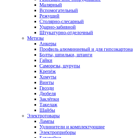
Малярный
Вспомогательный
Режущий
Столярно-слесарный
Ударно-забивной
Штукатурно-отделочный
Метизы
Анкеры
Профиль алюминиевый и для гипсокартона
Болты, шпильки, штанги
Гайки
Саморезы, шурупы
Крепёж
Хомуты
Винты
Гвозди
Дюбеля
Заклёпки
Такелаж
Шайбы
Электротовары
Лампы
Удлинители и комплектующие
Электроприборы
Батарейки