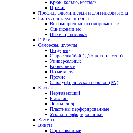
Крюк, кольцо, костыль
Прочие
Профиль алюминиевый и для гипсокартона
Болты, шпильки, штанги
Высокопрочные оксидированные
Оцинкованные
Штанги, шпильки
Гайки
Саморезы, шурупы
По дереву
С прессшайбой ( д/тонких пластин)
Универсальные
Кровельные
По металлу
Прочие
С полусферической головой (PN)
Крепёж
Нержавеющий
Бытовой
Ленты, опоры
Пластины перфорированные
Уголки перфорированные
Хомуты
Винты
Оцинкованные