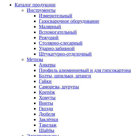
Каталог продукции
Инструменты
Измерительный
Газосварочное оборудование
Малярный
Вспомогательный
Режущий
Столярно-слесарный
Ударно-забивной
Штукатурно-отделочный
Метизы
Анкеры
Профиль алюминиевый и для гипсокартона
Болты, шпильки, штанги
Гайки
Саморезы, шурупы
Крепёж
Хомуты
Винты
Гвозди
Дюбеля
Заклёпки
Такелаж
Шайбы
Электротовары