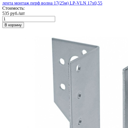
лента монтаж перф волна 17(25м) LP-VLN 17х0,55
Стоимость:
535 руб./шт
В корзину