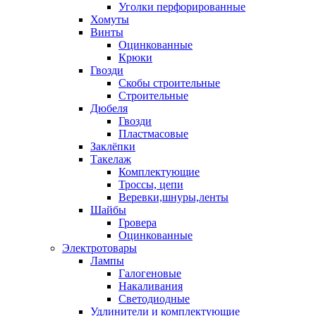
Уголки перфорированные
Хомуты
Винты
Оцинкованные
Крюки
Гвозди
Скобы строительные
Строительные
Дюбеля
Гвозди
Пластмасовые
Заклёпки
Такелаж
Комплектующие
Троссы, цепи
Веревки,шнуры,ленты
Шайбы
Гровера
Оцинкованные
Электротовары
Лампы
Галогеновые
Накаливания
Светодиодные
Удлинители и комплектующие