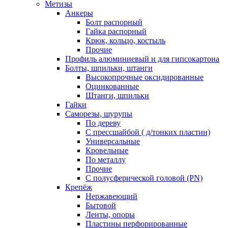
Метизы
Анкеры
Болт распорный
Гайка распорный
Крюк, кольцо, костыль
Прочие
Профиль алюминиевый и для гипсокартона
Болты, шпильки, штанги
Высокопрочные оксидированные
Оцинкованные
Штанги, шпильки
Гайки
Саморезы, шурупы
По дереву
С прессшайбой ( д/тонких пластин)
Универсальные
Кровельные
По металлу
Прочие
С полусферической головой (PN)
Крепёж
Нержавеющий
Бытовой
Ленты, опоры
Пластины перфорированные