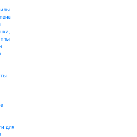
пилы
,пена
и
шки,
уппы
и
ы
иты
е
ги для
я