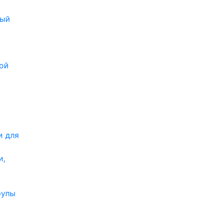
ный
ой
и для
и,
рупы