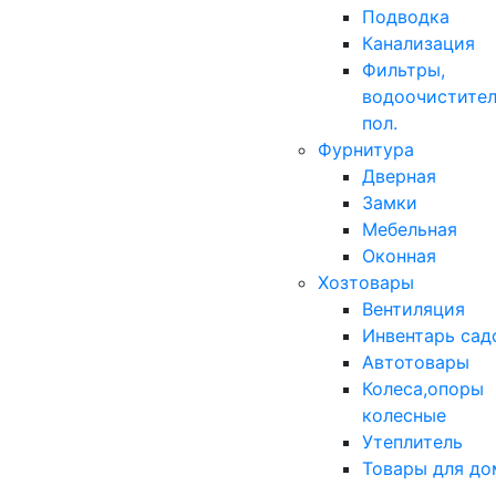
Подводка
Канализация
Фильтры,
водоочистител
пол.
Фурнитура
Дверная
Замки
Мебельная
Оконная
Хозтовары
Вентиляция
Инвентарь сад
Автотовары
Колеса,опоры
колесные
Утеплитель
Товары для до