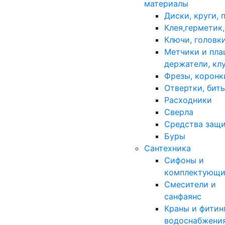
материалы
Диски, круги, 
Клея,герметик
Ключи, головк
Метчики и пла
держатели, кл
Фрезы, коронк
Отвертки, бит
Расходники
Сверла
Средства защ
Буры
Сантехника
Сифоны и
комплектующи
Смесители и
санфаянс
Краны и фитин
водоснабжени