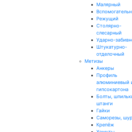
Малярный
Вспомогатель
Режущий
Столярно-
слесарный
Ударно-забивн
Штукатурно-
отделочный
Метизы
Анкеры
Профиль
алюминиевый 
гипсокартона
Болты, шпильк
штанги
Гайки
Саморезы, шу
Крепёж
Хомуты