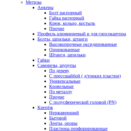
Метизы
Анкеры
Болт распорный
Гайка распорный
Крюк, кольцо, костыль
Прочие
Профиль алюминиевый и для гипсокартона
Болты, шпильки, штанги
Высокопрочные оксидированные
Оцинкованные
Штанги, шпильки
Гайки
Саморезы, шурупы
По дереву
С прессшайбой ( д/тонких пластин)
Универсальные
Кровельные
По металлу
Прочие
С полусферической головой (PN)
Крепёж
Нержавеющий
Бытовой
Ленты, опоры
Пластины перфорированные