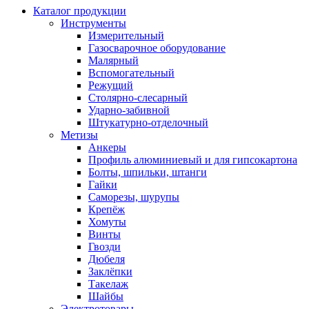
Каталог продукции
Инструменты
Измерительный
Газосварочное оборудование
Малярный
Вспомогательный
Режущий
Столярно-слесарный
Ударно-забивной
Штукатурно-отделочный
Метизы
Анкеры
Профиль алюминиевый и для гипсокартона
Болты, шпильки, штанги
Гайки
Саморезы, шурупы
Крепёж
Хомуты
Винты
Гвозди
Дюбеля
Заклёпки
Такелаж
Шайбы
Электротовары