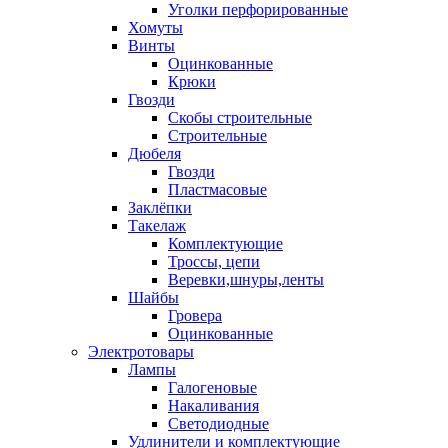
Уголки перфорированные
Хомуты
Винты
Оцинкованные
Крюки
Гвозди
Скобы строительные
Строительные
Дюбеля
Гвозди
Пластмасовые
Заклёпки
Такелаж
Комплектующие
Троссы, цепи
Веревки,шнуры,ленты
Шайбы
Гровера
Оцинкованные
Электротовары
Лампы
Галогеновые
Накаливания
Светодиодные
Удлинители и комплектующие