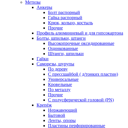
Метизы
Анкеры
Болт распорный
Гайка распорный
Крюк, кольцо, костыль
Прочие
Профиль алюминиевый и для гипсокартона
Болты, шпильки, штанги
Высокопрочные оксидированные
Оцинкованные
Штанги, шпильки
Гайки
Саморезы, шурупы
По дереву
С прессшайбой ( д/тонких пластин)
Универсальные
Кровельные
По металлу
Прочие
С полусферической головой (PN)
Крепёж
Нержавеющий
Бытовой
Ленты, опоры
Пластины перфорированные