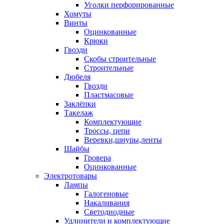
Уголки перфорированные
Хомуты
Винты
Оцинкованные
Крюки
Гвозди
Скобы строительные
Строительные
Дюбеля
Гвозди
Пластмасовые
Заклёпки
Такелаж
Комплектующие
Троссы, цепи
Веревки,шнуры,ленты
Шайбы
Гровера
Оцинкованные
Электротовары
Лампы
Галогеновые
Накаливания
Светодиодные
Удлинители и комплектующие