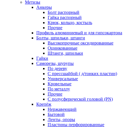
Метизы
Анкеры
Болт распорный
Гайка распорный
Крюк, кольцо, костыль
Прочие
Профиль алюминиевый и для гипсокартона
Болты, шпильки, штанги
Высокопрочные оксидированные
Оцинкованные
Штанги, шпильки
Гайки
Саморезы, шурупы
По дереву
С прессшайбой ( д/тонких пластин)
Универсальные
Кровельные
По металлу
Прочие
С полусферической головой (PN)
Крепёж
Нержавеющий
Бытовой
Ленты, опоры
Пластины перфорированные