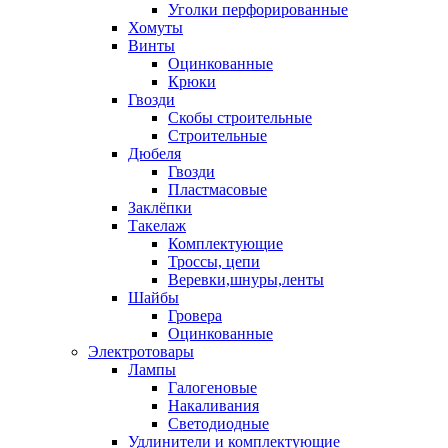
Уголки перфорированные
Хомуты
Винты
Оцинкованные
Крюки
Гвозди
Скобы строительные
Строительные
Дюбеля
Гвозди
Пластмасовые
Заклёпки
Такелаж
Комплектующие
Троссы, цепи
Веревки,шнуры,ленты
Шайбы
Гровера
Оцинкованные
Электротовары
Лампы
Галогеновые
Накаливания
Светодиодные
Удлинители и комплектующие