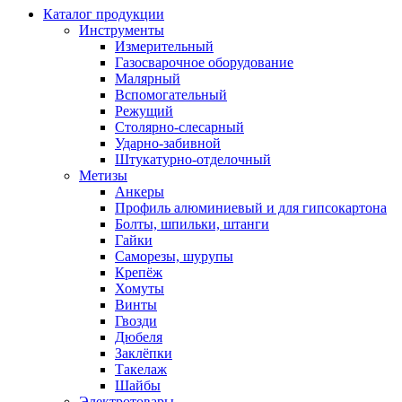
Каталог продукции
Инструменты
Измерительный
Газосварочное оборудование
Малярный
Вспомогательный
Режущий
Столярно-слесарный
Ударно-забивной
Штукатурно-отделочный
Метизы
Анкеры
Профиль алюминиевый и для гипсокартона
Болты, шпильки, штанги
Гайки
Саморезы, шурупы
Крепёж
Хомуты
Винты
Гвозди
Дюбеля
Заклёпки
Такелаж
Шайбы
Электротовары