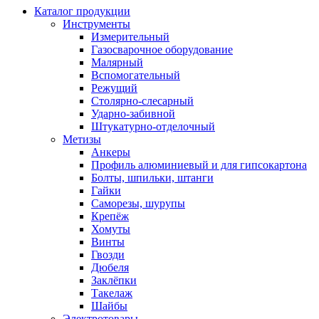
Каталог продукции
Инструменты
Измерительный
Газосварочное оборудование
Малярный
Вспомогательный
Режущий
Столярно-слесарный
Ударно-забивной
Штукатурно-отделочный
Метизы
Анкеры
Профиль алюминиевый и для гипсокартона
Болты, шпильки, штанги
Гайки
Саморезы, шурупы
Крепёж
Хомуты
Винты
Гвозди
Дюбеля
Заклёпки
Такелаж
Шайбы
Электротовары