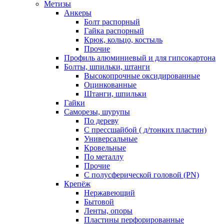
Метизы
Анкеры
Болт распорный
Гайка распорный
Крюк, кольцо, костыль
Прочие
Профиль алюминиевый и для гипсокартона
Болты, шпильки, штанги
Высокопрочные оксидированные
Оцинкованные
Штанги, шпильки
Гайки
Саморезы, шурупы
По дереву
С прессшайбой ( д/тонких пластин)
Универсальные
Кровельные
По металлу
Прочие
С полусферической головой (PN)
Крепёж
Нержавеющий
Бытовой
Ленты, опоры
Пластины перфорированные