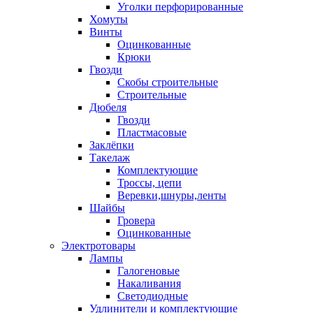
Уголки перфорированные
Хомуты
Винты
Оцинкованные
Крюки
Гвозди
Скобы строительные
Строительные
Дюбеля
Гвозди
Пластмасовые
Заклёпки
Такелаж
Комплектующие
Троссы, цепи
Веревки,шнуры,ленты
Шайбы
Гровера
Оцинкованные
Электротовары
Лампы
Галогеновые
Накаливания
Светодиодные
Удлинители и комплектующие