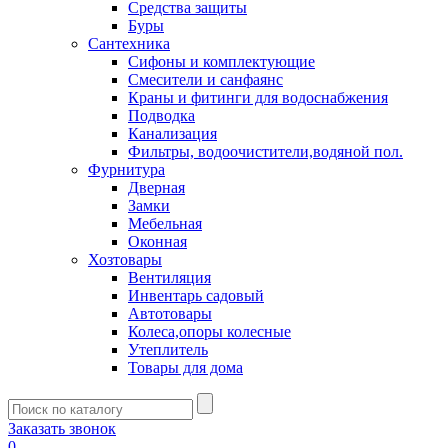
Средства защиты
Буры
Сантехника
Сифоны и комплектующие
Смесители и санфаянс
Краны и фитинги для водоснабжения
Подводка
Канализация
Фильтры, водоочистители,водяной пол.
Фурнитура
Дверная
Замки
Мебельная
Оконная
Хозтовары
Вентиляция
Инвентарь садовый
Автотовары
Колеса,опоры колесные
Утеплитель
Товары для дома
Заказать звонок
0