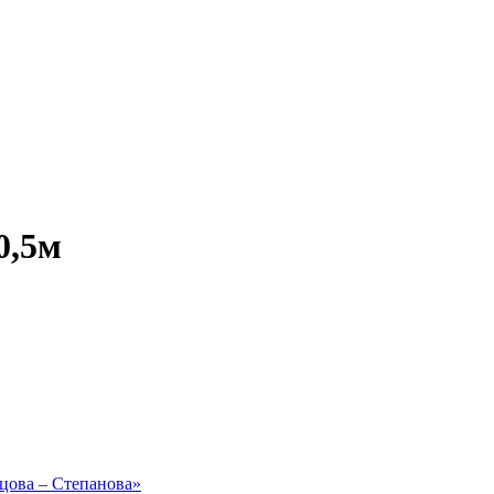
0,5м
рцова – Степанова»