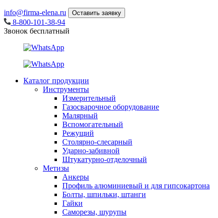
info@firma-elena.ru
Оставить заявку
8-800-101-38-94
Звонок бесплатный
Каталог продукции
Инструменты
Измерительный
Газосварочное оборудование
Малярный
Вспомогательный
Режущий
Столярно-слесарный
Ударно-забивной
Штукатурно-отделочный
Метизы
Анкеры
Профиль алюминиевый и для гипсокартона
Болты, шпильки, штанги
Гайки
Саморезы, шурупы