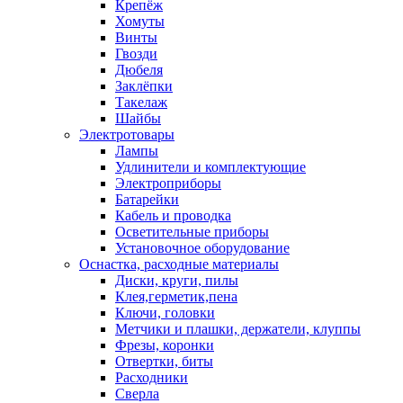
Крепёж
Хомуты
Винты
Гвозди
Дюбеля
Заклёпки
Такелаж
Шайбы
Электротовары
Лампы
Удлинители и комплектующие
Электроприборы
Батарейки
Кабель и проводка
Осветительные приборы
Установочное оборудование
Оснастка, расходные материалы
Диски, круги, пилы
Клея,герметик,пена
Ключи, головки
Метчики и плашки, держатели, клуппы
Фрезы, коронки
Отвертки, биты
Расходники
Сверла