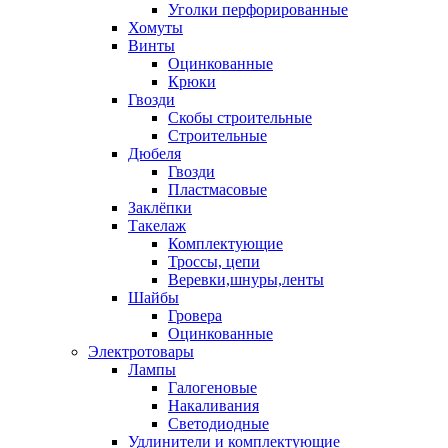
Уголки перфорированные
Хомуты
Винты
Оцинкованные
Крюки
Гвозди
Скобы строительные
Строительные
Дюбеля
Гвозди
Пластмасовые
Заклёпки
Такелаж
Комплектующие
Троссы, цепи
Веревки,шнуры,ленты
Шайбы
Гровера
Оцинкованные
Электротовары
Лампы
Галогеновые
Накаливания
Светодиодные
Удлинители и комплектующие