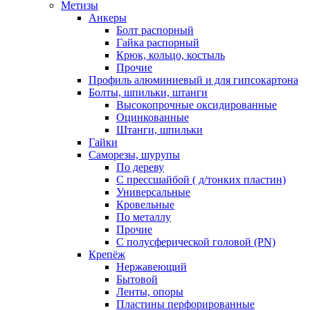
Метизы
Анкеры
Болт распорный
Гайка распорный
Крюк, кольцо, костыль
Прочие
Профиль алюминиевый и для гипсокартона
Болты, шпильки, штанги
Высокопрочные оксидированные
Оцинкованные
Штанги, шпильки
Гайки
Саморезы, шурупы
По дереву
С прессшайбой ( д/тонких пластин)
Универсальные
Кровельные
По металлу
Прочие
С полусферической головой (PN)
Крепёж
Нержавеющий
Бытовой
Ленты, опоры
Пластины перфорированные