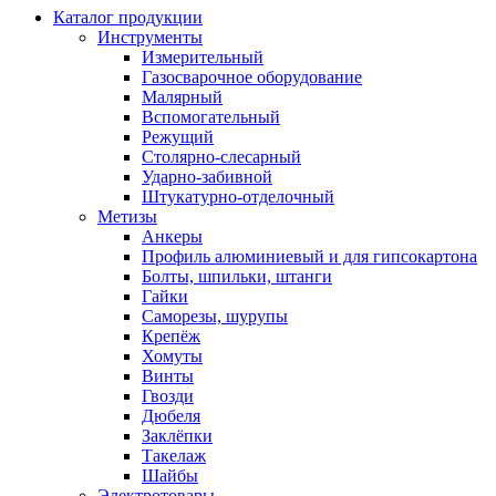
Каталог продукции
Инструменты
Измерительный
Газосварочное оборудование
Малярный
Вспомогательный
Режущий
Столярно-слесарный
Ударно-забивной
Штукатурно-отделочный
Метизы
Анкеры
Профиль алюминиевый и для гипсокартона
Болты, шпильки, штанги
Гайки
Саморезы, шурупы
Крепёж
Хомуты
Винты
Гвозди
Дюбеля
Заклёпки
Такелаж
Шайбы
Электротовары