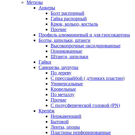
Метизы
Анкеры
Болт распорный
Гайка распорный
Крюк, кольцо, костыль
Прочие
Профиль алюминиевый и для гипсокартона
Болты, шпильки, штанги
Высокопрочные оксидированные
Оцинкованные
Штанги, шпильки
Гайки
Саморезы, шурупы
По дереву
С прессшайбой ( д/тонких пластин)
Универсальные
Кровельные
По металлу
Прочие
С полусферической головой (PN)
Крепёж
Нержавеющий
Бытовой
Ленты, опоры
Пластины перфорированные