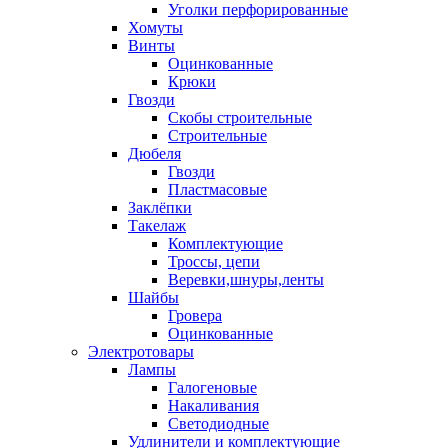
Уголки перфорированные
Хомуты
Винты
Оцинкованные
Крюки
Гвозди
Скобы строительные
Строительные
Дюбеля
Гвозди
Пластмасовые
Заклёпки
Такелаж
Комплектующие
Троссы, цепи
Веревки,шнуры,ленты
Шайбы
Гровера
Оцинкованные
Электротовары
Лампы
Галогеновые
Накаливания
Светодиодные
Удлинители и комплектующие