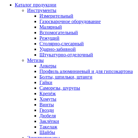
Каталог продукции
Инструменты
Измерительный
Газосварочное оборудование
Малярный
Вспомогательный
Режущий
Столярно-слесарный
Ударно-забивной
Штукатурно-отделочный
Метизы
Анкеры
Профиль алюминиевый и для гипсокартона
Болты, шпильки, штанги
Гайки
Саморезы, шурупы
Крепёж
Хомуты
Винты
Гвозди
Дюбеля
Заклёпки
Такелаж
Шайбы
Электротовары