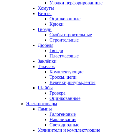
Уголки перфорированные
Хомуты
Винты
Оцинкованные
Крюки
Гвозди
Скобы строительные
Строительные
Дюбеля
Гвозди
Пластмасовые
Заклёпки
Такелаж
Комплектующие
Троссы, цепи
Веревки,шнуры,ленты
Шайбы
Гровера
Оцинкованные
Электротовары
Лампы
Галогеновые
Накаливания
Светодиодные
Удлинители и комплектующие