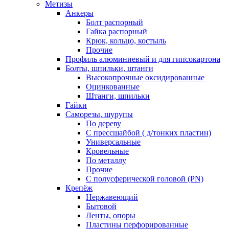
Метизы
Анкеры
Болт распорный
Гайка распорный
Крюк, кольцо, костыль
Прочие
Профиль алюминиевый и для гипсокартона
Болты, шпильки, штанги
Высокопрочные оксидированные
Оцинкованные
Штанги, шпильки
Гайки
Саморезы, шурупы
По дереву
С прессшайбой ( д/тонких пластин)
Универсальные
Кровельные
По металлу
Прочие
С полусферической головой (PN)
Крепёж
Нержавеющий
Бытовой
Ленты, опоры
Пластины перфорированные