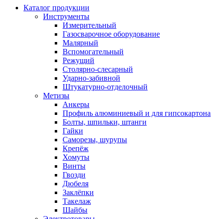
Каталог продукции
Инструменты
Измерительный
Газосварочное оборудование
Малярный
Вспомогательный
Режущий
Столярно-слесарный
Ударно-забивной
Штукатурно-отделочный
Метизы
Анкеры
Профиль алюминиевый и для гипсокартона
Болты, шпильки, штанги
Гайки
Саморезы, шурупы
Крепёж
Хомуты
Винты
Гвозди
Дюбеля
Заклёпки
Такелаж
Шайбы
Электротовары