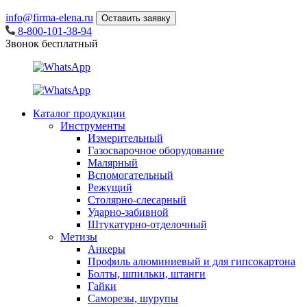
info@firma-elena.ru
Оставить заявку
8-800-101-38-94
Звонок бесплатный
Каталог продукции
Инструменты
Измерительный
Газосварочное оборудование
Малярный
Вспомогательный
Режущий
Столярно-слесарный
Ударно-забивной
Штукатурно-отделочный
Метизы
Анкеры
Профиль алюминиевый и для гипсокартона
Болты, шпильки, штанги
Гайки
Саморезы, шурупы