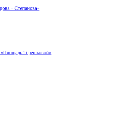
рцова – Степанова»
ка «Площадь Терешковой»