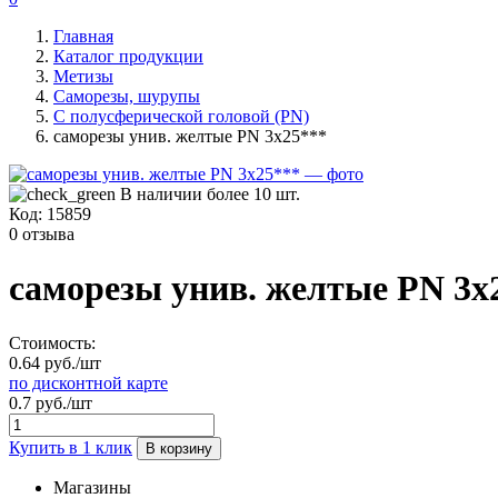
Главная
Каталог продукции
Метизы
Саморезы, шурупы
С полусферической головой (PN)
саморезы унив. желтые PN 3х25***
В наличии более 10 шт.
Код:
15859
0 отзыва
саморезы унив. желтые PN 3х
Стоимость:
0.64 руб./шт
по дисконтной карте
0.7 руб./шт
Купить в 1 клик
В корзину
Магазины