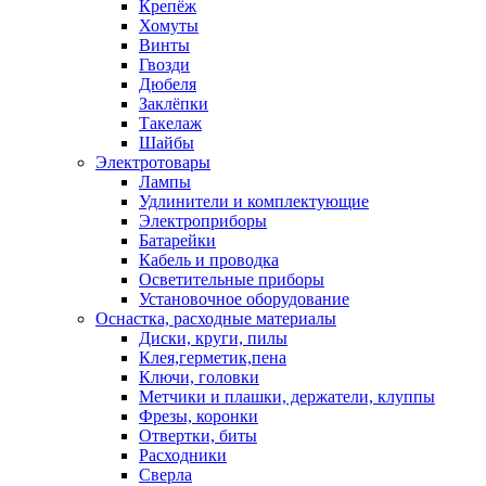
Крепёж
Хомуты
Винты
Гвозди
Дюбеля
Заклёпки
Такелаж
Шайбы
Электротовары
Лампы
Удлинители и комплектующие
Электроприборы
Батарейки
Кабель и проводка
Осветительные приборы
Установочное оборудование
Оснастка, расходные материалы
Диски, круги, пилы
Клея,герметик,пена
Ключи, головки
Метчики и плашки, держатели, клуппы
Фрезы, коронки
Отвертки, биты
Расходники
Сверла