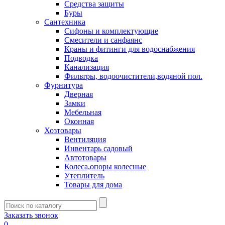
Средства защиты
Буры
Сантехника
Сифоны и комплектующие
Смесители и санфаянс
Краны и фитинги для водоснабжения
Подводка
Канализация
Фильтры, водоочистители,водяной пол.
Фурнитура
Дверная
Замки
Мебельная
Оконная
Хозтовары
Вентиляция
Инвентарь садовый
Автотовары
Колеса,опоры колесные
Утеплитель
Товары для дома
Заказать звонок
0