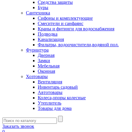
Средства защиты
Буры
Сантехника
Сифоны и комплектующие
Смесители и санфаянс
Краны и фитинги для водоснабжения
Подводка
Канализация
Фильтры, водоочистители,водяной пол.
Фурнитура
Дверная
Замки
Мебельная
Оконная
Хозтовары
Вентиляция
Инвентарь садовый
Автотовары
Колеса,опоры колесные
Утеплитель
Товары для дома
Заказать звонок
0