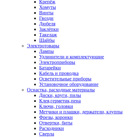
Крепёж
Хомуты
Винты
Гвозди
Дюбеля
Заклёпки
Такелаж
Шайбы
Электротовары
Лампы
Удлинители и комплектующие
Электроприборы
Батарейки
Кабель и проводка
Осветительные приборы
Установочное оборудование
Оснастка, расходные материалы
Диски, круги, пилы
Клея,герметик,пена
Ключи, головки
Метчики и плашки, держатели, клуппы
Фрезы, коронки
Отвертки, биты
Расходники
Сверла