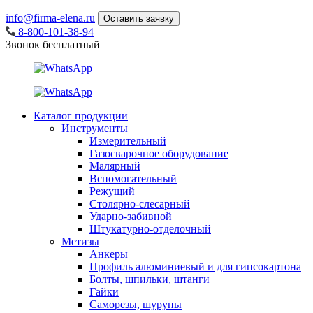
info@firma-elena.ru
Оставить заявку
8-800-101-38-94
Звонок бесплатный
Каталог продукции
Инструменты
Измерительный
Газосварочное оборудование
Малярный
Вспомогательный
Режущий
Столярно-слесарный
Ударно-забивной
Штукатурно-отделочный
Метизы
Анкеры
Профиль алюминиевый и для гипсокартона
Болты, шпильки, штанги
Гайки
Саморезы, шурупы