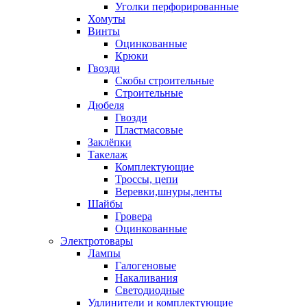
Уголки перфорированные
Хомуты
Винты
Оцинкованные
Крюки
Гвозди
Скобы строительные
Строительные
Дюбеля
Гвозди
Пластмасовые
Заклёпки
Такелаж
Комплектующие
Троссы, цепи
Веревки,шнуры,ленты
Шайбы
Гровера
Оцинкованные
Электротовары
Лампы
Галогеновые
Накаливания
Светодиодные
Удлинители и комплектующие