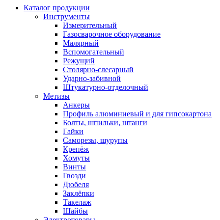
Каталог продукции
Инструменты
Измерительный
Газосварочное оборудование
Малярный
Вспомогательный
Режущий
Столярно-слесарный
Ударно-забивной
Штукатурно-отделочный
Метизы
Анкеры
Профиль алюминиевый и для гипсокартона
Болты, шпильки, штанги
Гайки
Саморезы, шурупы
Крепёж
Хомуты
Винты
Гвозди
Дюбеля
Заклёпки
Такелаж
Шайбы
Электротовары