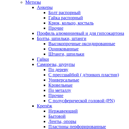
Метизы
Анкеры
Болт распорный
Гайка распорный
Крюк, кольцо, костыль
Прочие
Профиль алюминиевый и для гипсокартона
Болты, шпильки, штанги
Высокопрочные оксидированные
Оцинкованные
Штанги, шпильки
Гайки
Саморезы, шурупы
По дереву
С прессшайбой ( д/тонких пластин)
Универсальные
Кровельные
По металлу
Прочие
С полусферической головой (PN)
Крепёж
Нержавеющий
Бытовой
Ленты, опоры
Пластины перфорированные