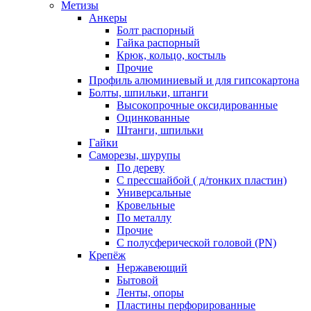
Метизы
Анкеры
Болт распорный
Гайка распорный
Крюк, кольцо, костыль
Прочие
Профиль алюминиевый и для гипсокартона
Болты, шпильки, штанги
Высокопрочные оксидированные
Оцинкованные
Штанги, шпильки
Гайки
Саморезы, шурупы
По дереву
С прессшайбой ( д/тонких пластин)
Универсальные
Кровельные
По металлу
Прочие
С полусферической головой (PN)
Крепёж
Нержавеющий
Бытовой
Ленты, опоры
Пластины перфорированные