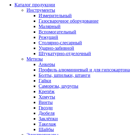
Каталог продукции
Инструменты
Измерительный
Газосварочное оборудование
Малярный
Вспомогательный
Режущий
Столярно-слесарный
Ударно-забивной
Штукатурно-отделочный
Метизы
Анкеры
Профиль алюминиевый и для гипсокартона
Болты, шпильки, штанги
Гайки
Саморезы, шурупы
Крепёж
Хомуты
Винты
Гвозди
Дюбеля
Заклёпки
Такелаж
Шайбы
Электротовары