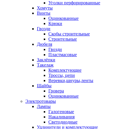
Уголки перфорированные
Хомуты
Винты
Оцинкованные
Крюки
Гвозди
Скобы строительные
Строительные
Дюбеля
Гвозди
Пластмасовые
Заклёпки
Такелаж
Комплектующие
Троссы, цепи
Веревки,шнуры,ленты
Шайбы
Гровера
Оцинкованные
Электротовары
Лампы
Галогеновые
Накаливания
Светодиодные
Удлинители и комплектующие