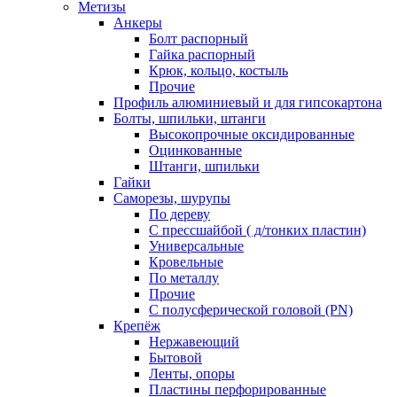
Метизы
Анкеры
Болт распорный
Гайка распорный
Крюк, кольцо, костыль
Прочие
Профиль алюминиевый и для гипсокартона
Болты, шпильки, штанги
Высокопрочные оксидированные
Оцинкованные
Штанги, шпильки
Гайки
Саморезы, шурупы
По дереву
С прессшайбой ( д/тонких пластин)
Универсальные
Кровельные
По металлу
Прочие
С полусферической головой (PN)
Крепёж
Нержавеющий
Бытовой
Ленты, опоры
Пластины перфорированные