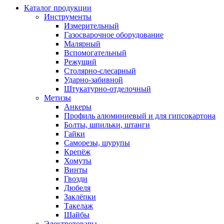
Каталог продукции
Инструменты
Измерительный
Газосварочное оборудование
Малярный
Вспомогательный
Режущий
Столярно-слесарный
Ударно-забивной
Штукатурно-отделочный
Метизы
Анкеры
Профиль алюминиевый и для гипсокартона
Болты, шпильки, штанги
Гайки
Саморезы, шурупы
Крепёж
Хомуты
Винты
Гвозди
Дюбеля
Заклёпки
Такелаж
Шайбы
Электротовары