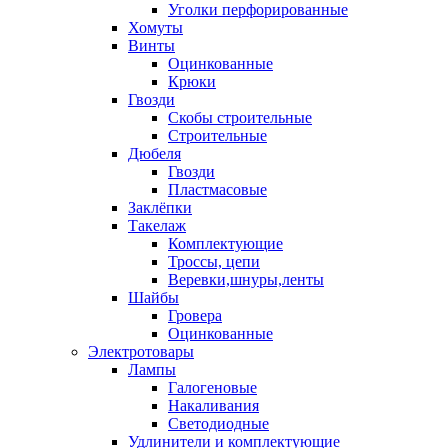
Уголки перфорированные
Хомуты
Винты
Оцинкованные
Крюки
Гвозди
Скобы строительные
Строительные
Дюбеля
Гвозди
Пластмасовые
Заклёпки
Такелаж
Комплектующие
Троссы, цепи
Веревки,шнуры,ленты
Шайбы
Гровера
Оцинкованные
Электротовары
Лампы
Галогеновые
Накаливания
Светодиодные
Удлинители и комплектующие