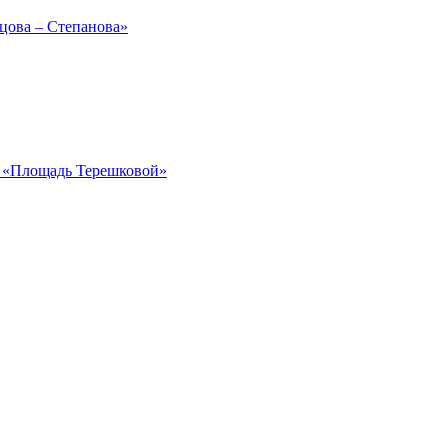
рцова – Степанова»
ка «Площадь Терешковой»