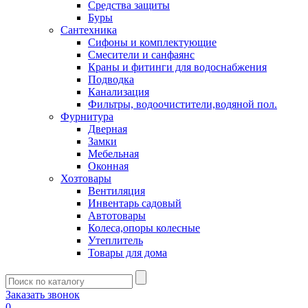
Средства защиты
Буры
Сантехника
Сифоны и комплектующие
Смесители и санфаянс
Краны и фитинги для водоснабжения
Подводка
Канализация
Фильтры, водоочистители,водяной пол.
Фурнитура
Дверная
Замки
Мебельная
Оконная
Хозтовары
Вентиляция
Инвентарь садовый
Автотовары
Колеса,опоры колесные
Утеплитель
Товары для дома
Заказать звонок
0