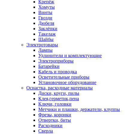
Крепёж
Хомуты
Винты
Гвозди
Дюбеля
Заклёпки
Такелаж
Шайбы
Электротовары
Лампы
Удлинители и комплектующие
Электроприборы
Батарейки
Кабель и проводка
Осветительные приборы
Установочное оборудование
Оснастка, расходные материалы
Диски, круги, пилы
Клея,герметик,пена
Ключи, головки
Метчики и плашки, держатели, клуппы
Фрезы, коронки
Отвертки, биты
Расходники
Сверла