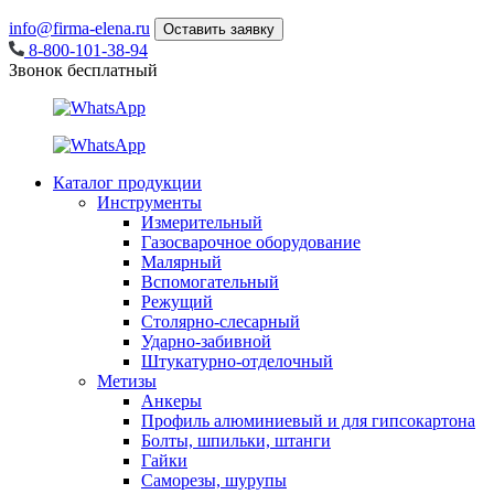
info@firma-elena.ru
Оставить заявку
8-800-101-38-94
Звонок бесплатный
Каталог продукции
Инструменты
Измерительный
Газосварочное оборудование
Малярный
Вспомогательный
Режущий
Столярно-слесарный
Ударно-забивной
Штукатурно-отделочный
Метизы
Анкеры
Профиль алюминиевый и для гипсокартона
Болты, шпильки, штанги
Гайки
Саморезы, шурупы