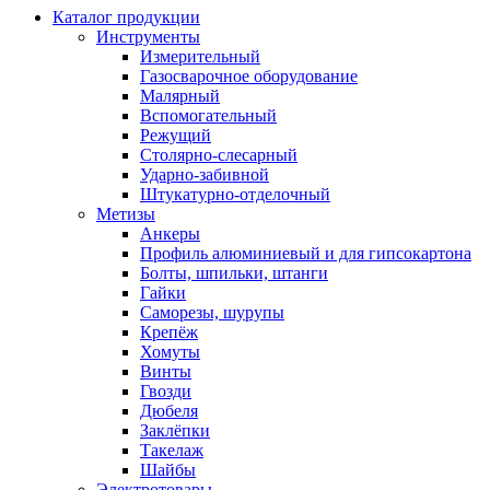
Каталог продукции
Инструменты
Измерительный
Газосварочное оборудование
Малярный
Вспомогательный
Режущий
Столярно-слесарный
Ударно-забивной
Штукатурно-отделочный
Метизы
Анкеры
Профиль алюминиевый и для гипсокартона
Болты, шпильки, штанги
Гайки
Саморезы, шурупы
Крепёж
Хомуты
Винты
Гвозди
Дюбеля
Заклёпки
Такелаж
Шайбы
Электротовары