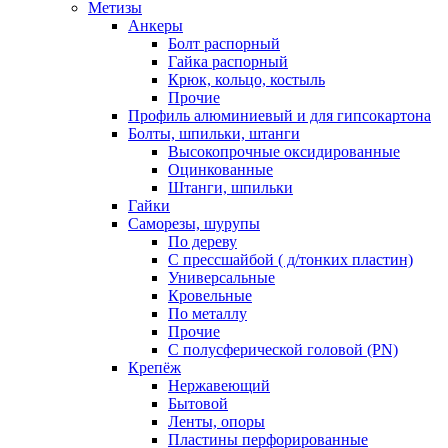
Метизы
Анкеры
Болт распорный
Гайка распорный
Крюк, кольцо, костыль
Прочие
Профиль алюминиевый и для гипсокартона
Болты, шпильки, штанги
Высокопрочные оксидированные
Оцинкованные
Штанги, шпильки
Гайки
Саморезы, шурупы
По дереву
С прессшайбой ( д/тонких пластин)
Универсальные
Кровельные
По металлу
Прочие
С полусферической головой (PN)
Крепёж
Нержавеющий
Бытовой
Ленты, опоры
Пластины перфорированные