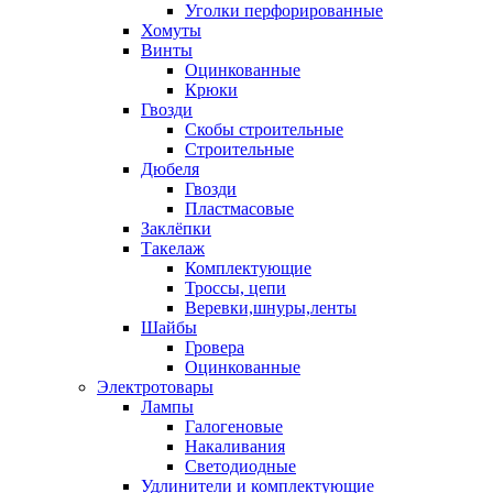
Уголки перфорированные
Хомуты
Винты
Оцинкованные
Крюки
Гвозди
Скобы строительные
Строительные
Дюбеля
Гвозди
Пластмасовые
Заклёпки
Такелаж
Комплектующие
Троссы, цепи
Веревки,шнуры,ленты
Шайбы
Гровера
Оцинкованные
Электротовары
Лампы
Галогеновые
Накаливания
Светодиодные
Удлинители и комплектующие