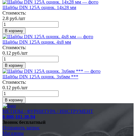
Шайбы DIN 125А оцинк. 14х28 мм
Стоимость:
2.8 руб./шт
В корзину
Шайбы DIN 125A оцинк. 4х8 мм
Стоимость:
0.12 руб./шт
В корзину
Шайбы DIN 125A оцинк. 3х6мм ***
Стоимость:
0.12 руб./шт
В корзину
МЕТИЗЫ / ФУРНИТУРА / ИНСТРУМЕНТ
8-800-101-38-94
Звонок бесплатный
Отправить запрос
Магазины