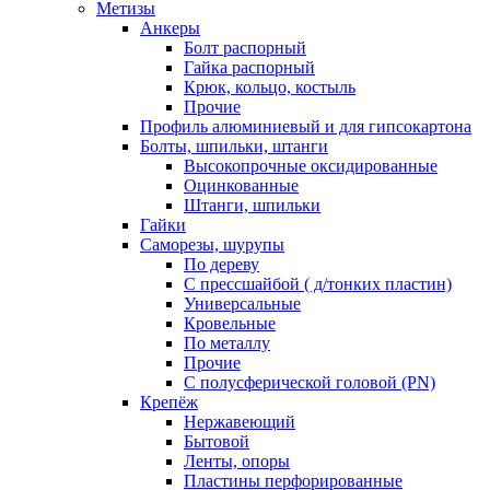
Метизы
Анкеры
Болт распорный
Гайка распорный
Крюк, кольцо, костыль
Прочие
Профиль алюминиевый и для гипсокартона
Болты, шпильки, штанги
Высокопрочные оксидированные
Оцинкованные
Штанги, шпильки
Гайки
Саморезы, шурупы
По дереву
С прессшайбой ( д/тонких пластин)
Универсальные
Кровельные
По металлу
Прочие
С полусферической головой (PN)
Крепёж
Нержавеющий
Бытовой
Ленты, опоры
Пластины перфорированные