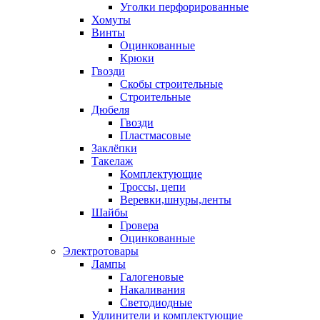
Уголки перфорированные
Хомуты
Винты
Оцинкованные
Крюки
Гвозди
Скобы строительные
Строительные
Дюбеля
Гвозди
Пластмасовые
Заклёпки
Такелаж
Комплектующие
Троссы, цепи
Веревки,шнуры,ленты
Шайбы
Гровера
Оцинкованные
Электротовары
Лампы
Галогеновые
Накаливания
Светодиодные
Удлинители и комплектующие