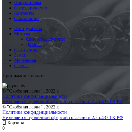
Покупателям
Сотрудничество
Контакты
О компании
Инструменты
Метизы
Саморезы, шурупы
Дюбеля
Сантехника
Замки
Мебельная
Сверла
Принимаем к оплате:
© "Скобяная лавка" , 2022 г.
Политика конфиденциальности
Не является публичной офертой согласно п.2. ст.437 ГК РФ
© "Скобяная лавка" , 2022 г.
Политика конфиденциальности
Не является публичной офертой согласно п.2. ст.437 ГК РФ
Корзина
0