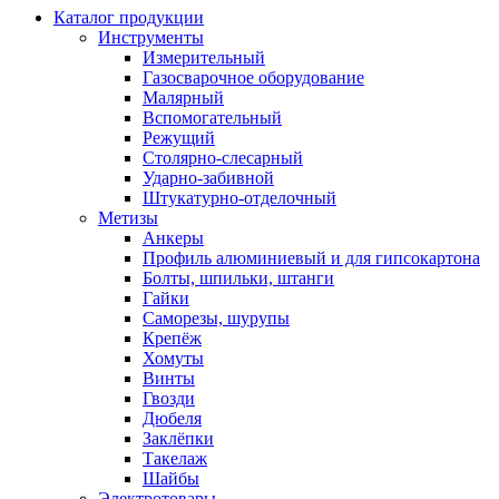
Каталог продукции
Инструменты
Измерительный
Газосварочное оборудование
Малярный
Вспомогательный
Режущий
Столярно-слесарный
Ударно-забивной
Штукатурно-отделочный
Метизы
Анкеры
Профиль алюминиевый и для гипсокартона
Болты, шпильки, штанги
Гайки
Саморезы, шурупы
Крепёж
Хомуты
Винты
Гвозди
Дюбеля
Заклёпки
Такелаж
Шайбы
Электротовары