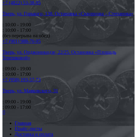
+7 (4822) 53-38-95
Тверь, ул. Горького,
138. Остановка «Скворцова – Степанова»
: 10:00 - 19:00
: 10:00 - 17:00
(без перерыва на обед)
+7 (901) 988-70-95
Тверь, ул. Орджоникидзе,
22/25. Остановка «Площадь
Терешковой»
: 09:00 - 19:00
: 10:00 - 17:00
+7 (958) 193-57-73
Тверь, ул. Маяковского,
31
: 09:00 - 19:00
: 09:00 - 17:00
Главная
Прайс-листы
Доставка и оплата