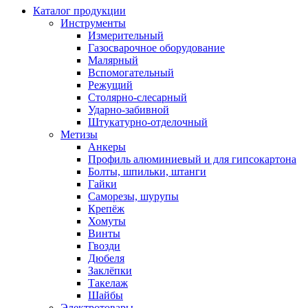
Каталог продукции
Инструменты
Измерительный
Газосварочное оборудование
Малярный
Вспомогательный
Режущий
Столярно-слесарный
Ударно-забивной
Штукатурно-отделочный
Метизы
Анкеры
Профиль алюминиевый и для гипсокартона
Болты, шпильки, штанги
Гайки
Саморезы, шурупы
Крепёж
Хомуты
Винты
Гвозди
Дюбеля
Заклёпки
Такелаж
Шайбы
Электротовары