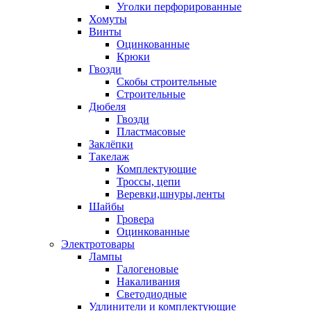
Уголки перфорированные
Хомуты
Винты
Оцинкованные
Крюки
Гвозди
Скобы строительные
Строительные
Дюбеля
Гвозди
Пластмасовые
Заклёпки
Такелаж
Комплектующие
Троссы, цепи
Веревки,шнуры,ленты
Шайбы
Гровера
Оцинкованные
Электротовары
Лампы
Галогеновые
Накаливания
Светодиодные
Удлинители и комплектующие