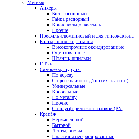
Метизы
Анкеры
Болт распорный
Гайка распорный
Крюк, кольцо, костыль
Прочие
Профиль алюминиевый и для гипсокартона
Болты, шпильки, штанги
Высокопрочные оксидированные
Оцинкованные
Штанги, шпильки
Гайки
Саморезы, шурупы
По дереву
С прессшайбой ( д/тонких пластин)
Универсальные
Кровельные
По металлу
Прочие
С полусферической головой (PN)
Крепёж
Нержавеющий
Бытовой
Ленты, опоры
Пластины перфорированные