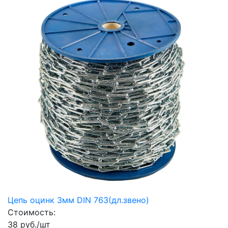
Цепь оцинк 3мм DIN 763(дл.звено)
Стоимость:
38 руб./шт