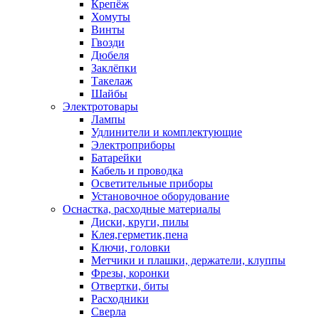
Крепёж
Хомуты
Винты
Гвозди
Дюбеля
Заклёпки
Такелаж
Шайбы
Электротовары
Лампы
Удлинители и комплектующие
Электроприборы
Батарейки
Кабель и проводка
Осветительные приборы
Установочное оборудование
Оснастка, расходные материалы
Диски, круги, пилы
Клея,герметик,пена
Ключи, головки
Метчики и плашки, держатели, клуппы
Фрезы, коронки
Отвертки, биты
Расходники
Сверла