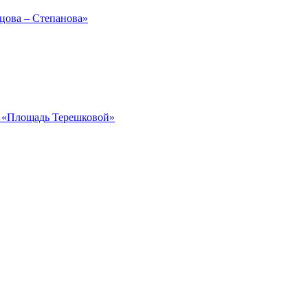
рцова – Степанова»
ка «Площадь Терешковой»