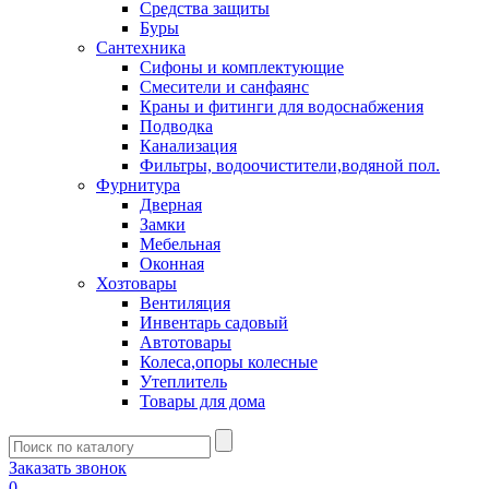
Средства защиты
Буры
Сантехника
Сифоны и комплектующие
Смесители и санфаянс
Краны и фитинги для водоснабжения
Подводка
Канализация
Фильтры, водоочистители,водяной пол.
Фурнитура
Дверная
Замки
Мебельная
Оконная
Хозтовары
Вентиляция
Инвентарь садовый
Автотовары
Колеса,опоры колесные
Утеплитель
Товары для дома
Заказать звонок
0