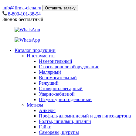
info@firma-elena.ru
Оставить заявку
8-800-101-38-94
Звонок бесплатный
Каталог продукции
Инструменты
Измерительный
Газосварочное оборудование
Малярный
Вспомогательный
Режущий
Столярно-слесарный
Ударно-забивной
Штукатурно-отделочный
Метизы
Анкеры
Профиль алюминиевый и для гипсокартона
Болты, шпильки, штанги
Гайки
Саморезы, шурупы